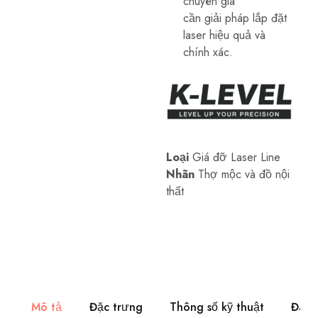
chuyên gia
laser
cần giải pháp lắp đặt
đường,
máy
laser hiệu quả và
cân
chính xác.
bằng
tự
động,
phụ
kiện
máy
cân
bằng
laser,
Loại
Giá đỡ Laser Line
v.v.
Các
Nhãn
Thợ mộc và đồ nội
công
thất
cụ
đo
lường
chuyên
nghiệp
này
được
thiết
kế
để
đáp
Mô tả
Đặc trưng
Thông số kỹ thuật
Đánh
ứng