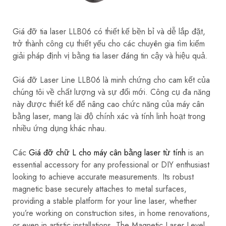
Giá đỡ tia laser LLB06 có thiết kế bền bỉ và dễ lắp đặt,
trở thành công cụ thiết yếu cho các chuyên gia tìm kiếm
giải pháp định vị bằng tia laser đáng tin cậy và hiệu quả.
Giá đỡ Laser Line LLB06 là minh chứng cho cam kết của
chúng tôi về chất lượng và sự đổi mới. Công cụ đa năng
này được thiết kế để nâng cao chức năng của máy cân
bằng laser, mang lại độ chính xác và tính linh hoạt trong
nhiều ứng dụng khác nhau.
Các
Giá đỡ chữ L cho máy cân bằng laser từ tính
is an
essential accessory for any professional or DIY enthusiast
looking to achieve accurate measurements. Its robust
magnetic base securely attaches to metal surfaces,
providing a stable platform for your line laser, whether
you’re working on construction sites, in home renovations,
or even in artistic installations. The Magnetic Laser Level