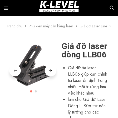
Trang chủ
Phụ kiện máy cân bằng laser
Giá đỡ Laser Line
Gi
k-
Chúng
level
tôi
–
chuyên
Nhà
nghiên
Giá đỡ laser
sản
cứu,
xuất
phát
dòng LLB06
hàng
triển
đầu
và
về
sản
dụng
xuất
Giá đỡ tia laser
cụ
các
LLB06 giúp căn chỉnh
đo
công
lường
cụ
tia laser ổn định trong
có
đo
nhiều môi trường làm
độ
lường
chính
laser
việc khác nhau
xác
chuyên
làm cho Giá đỡ Laser
cao
nghiệp,
bao
Dòng LLB06 trở nên
gồm
lý tưởng cho các
laser
quay,