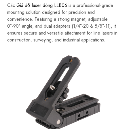
nhu
Các
Giá đỡ laser dòng LLB06
is a professional-grade
cầu
mounting solution designed for precision and
của
các
convenience. Featuring a strong magnet, adjustable
ứng
0°-90° angle, and dual adapters (1/4″-20 & 5/8″-11), it
dụng
kiến
ensures secure and versatile attachment for line lasers in
trúc,
construction, surveying, and industrial applications.
kỹ
thuật
và
công
nghiệp.