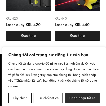
KRL-420
KRL-440
Laser quay KRL-420
Laser quay KRL-440
Đọc tiếp
Đọc tiếp
Chúng tôi coi trọng sự riêng tư của bạn
Chính sách bảo mật
Chúng tôi sử dụng cookie để nâng cao trải nghiệm duyệt web
Facebo
Instagr
Điều khoản dịch vụ
của bạn, cung cấp quảng cáo hoặc nội dung được cá nhân hóa
ok
am
Liên hệ với chúng tôi
và phân tích lưu lượng truy cập của chúng tôi. Bằng cách nhấp
Các sản phẩm
vào "Chấp nhận tất cả", bạn đồng ý với việc chúng tôi sử dụng
Twitter
Pintere
cookie.
copyright © 2026 k-level - Leading
st
manufacturer of high-precision
Youtub
measuring instruments all
e
Tiktok
Tùy chỉnh
Từ chối tất cả
Chấp nhận tất cả