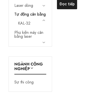
laser
Đọc tiếp
Laser dòng
đường,
máy
Tự động cân bằng
cân
bằng
KAL-32
tự
động,
phụ
Phụ kiện máy cân
kiện
bằng laser
máy
cân
bằng
laser,
v.v.
Các
công
NGÀNH CÔNG
cụ
NGHIỆP
đo
lường
chuyên
nghiệp
Sự thi công
này
được
thiết
kế
để
đáp
ứng