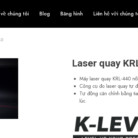
 về chúng tôi
Blog
Băng hình
Liên hệ với chúng t
40
Laser quay KR
Máy laser quay KRL-440 nổi
Công cụ đo laser quay tự 
Tự động căn chỉnh bằng tia
lúc.