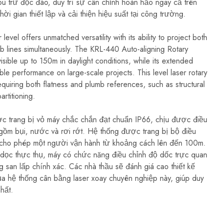
ù trừ độc đáo, duy trì sự cân chỉnh hoàn hảo ngay cả trên
 gian thiết lập và cải thiện hiệu suất tại công trường.
 level offers unmatched versatility with its ability to project both
mb lines simultaneously. The KRL-440 Auto-aligning Rotary
 visible up to 150m in daylight conditions, while its extended
le performance on large-scale projects. This level laser rotary
 requiring both flatness and plumb references, such as structural
artitioning.
c trang bị vỏ máy chắc chắn đạt chuẩn IP66, chịu được điều
 gồm bụi, nước và rơi rớt. Hệ thống được trang bị bộ điều
 cho phép một người vận hành từ khoảng cách lên đến 100m.
 dọc thực thụ, máy có chức năng điều chỉnh độ dốc trực quan
 san lấp chính xác. Các nhà thầu sẽ đánh giá cao thiết kế
ủa hệ thống cân bằng laser xoay chuyên nghiệp này, giúp duy
nhất.