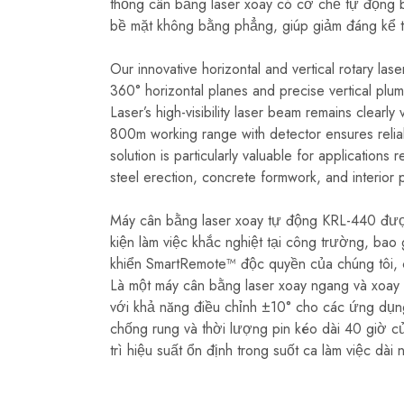
thống cân bằng laser xoay có cơ chế tự động b
bề mặt không bằng phẳng, giúp giảm đáng kể thời
Our innovative horizontal and vertical rotary laser
360° horizontal planes and precise vertical plu
Laser’s high-visibility laser beam remains clearly
800m working range with detector ensures reliab
solution is particularly valuable for applications
steel erection, concrete formwork, and interior p
Máy cân bằng laser xoay tự động KRL-440 đượ
kiện làm việc khắc nghiệt tại công trường, bao
khiển SmartRemote™ độc quyền của chúng tôi,
Là một máy cân bằng laser xoay ngang và xoay
với khả năng điều chỉnh ±10° cho các ứng dụng
chống rung và thời lượng pin kéo dài 40 giờ c
trì hiệu suất ổn định trong suốt ca làm việc dài 