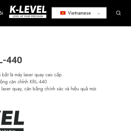
Vietnamese
ôi
k-
Chúng
level
tôi
–
chuyên
Nhà
nghiên
sản
cứu,
xuất
phát
hàng
triển
đầu
và
về
sản
dụng
xuất
L-440
cụ
các
đo
công
lường
cụ
 bật là máy laser quay cao cấp.
có
đo
độ
lường
động căn chỉnh KRL-440
chính
laser
 laser quay, cân bằng chính xác và hiệu quả mọi
xác
chuyên
cao
nghiệp,
bao
gồm
laser
quay,
laser
đường,
máy