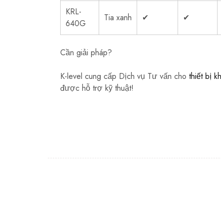
KRL-
Tia xanh
✔
✔
640G
Cần giải pháp?
K-level cung cấp Dịch vụ Tư vấn cho
thiết bị k
được hỗ trợ kỹ thuật!