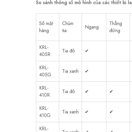
So sánh thông số mô hình của các thiết bị l
Số mặt
Chùm
Thẳng
Ngang
hàng
tia
đứng
KRL-
Tia đỏ
✔
405R
KRL-
Tia xanh
✔
405G
KRL-
Tia đỏ
✔
✔
410R
KRL-
Tia xanh
✔
✔
410G
KRL-