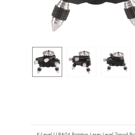
K-Level LLRA04 Rotation Laser Level Tripod Brac