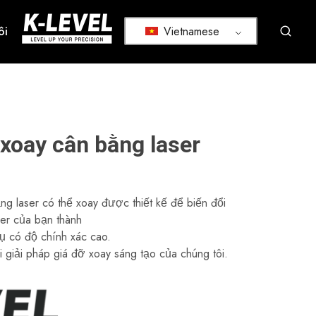
Vietnamese
ôi
k-
Chúng
level
tôi
–
chuyên
Nhà
nghiên
sản
cứu,
xuất
phát
hàng
triển
đầu
và
về
sản
dụng
xuất
xoay cân bằng laser
cụ
các
đo
công
lường
cụ
có
đo
độ
lường
g laser có thể xoay được thiết kế để biến đổi
chính
laser
xác
chuyên
er của bạn thành
cao
nghiệp,
ụ có độ chính xác cao.
bao
gồm
i giải pháp giá đỡ xoay sáng tạo của chúng tôi.
laser
quay,
laser
đường,
máy