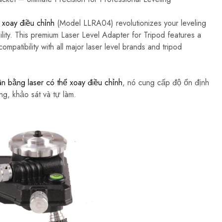
 xoay điều chỉnh
(Model LLRA04) revolutionizes your leveling
ility. This premium Laser Level Adapter for Tripod features a
mpatibility with all major laser level brands and tripod
n bằng laser có thể xoay điều chỉnh
, nó cung cấp độ ổn định
g, khảo sát và tự làm.