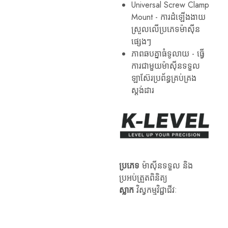
Universal Screw Clamp
កម្រិត
ស្វ័យប្រវត្តិ
Mount - ការដំឡើងងាយ
គ្រឿង
ស្រួលលើប្រភេទម៉ាស៊ីន
កម្រិត
ឡាស៊ែរ។
ផ្សេងៗ
ល។
ភាពឆបគ្នាធំទូលាយ - ធ្វើ
ឧបករណ៍
វាស់
ការជាមួយម៉ាស៊ីនទទួល
កម្រិត
ឡាស៊ែរប្រព័ន្ធគ្រប់គ្រង
វិជ្ជា
ជីវៈ
ស្តង់ដារ
ទាំង
នេះ
ត្រូវ
បាន
រចនា
ឡើង
ដើម្បី
បំពេញ
តម្រូវការ
ប្រភេទ
ម៉ាស៊ីនទទួល និង
នៃ
ប្រអប់ត្រួតពិនិត្យ
កម្មវិធី
ស្ថាបត្យកម្ម
ស្លាក
វិស្វកម្មវិជ្ជាជីវៈ
វិស្វកម្ម
និង
ឧស្សាហកម្ម។