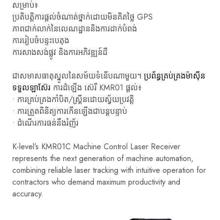
សម្រាប់៖
ប្រតិបត្តិការផ្តល់ចំណាត់ថ្នាក់ដោយមិនគិតថ្លៃ GPS
ភាពជាក់លាក់នៃលេណដ្ឋាននិងការដាក់បំពង់
ការរៀបចំបន្ទះបេតុង
ការសាងសង់ផ្លូវ និងការអភិវឌ្ឍន៍ដី
ជាសមាសធាតុស្នូលនៃសម័យទំនើបណាមួយ។
ប្រព័ន្ធគ្រប់គ្រងម៉ាស៊ីន
ទទួលឡាស៊ែរ
ការដំឡើង ស៊េរី KMR01 ផ្តល់៖
• ការគ្រប់គ្រងកាំបិត/ស្គ្រីនដោយស្វ័យប្រវត្តិ
• ការត្រួតពិនិត្យការកើនឡើងជាបន្តបន្ទាប់
• ដំណើរការធន់នឹងរំញ័រ
K-level’s KMR01C Machine Control Laser Receiver
represents the next generation of machine automation,
combining reliable laser tracking with intuitive operation for
contractors who demand maximum productivity and
accuracy.