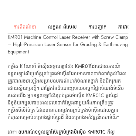
ការពិពណ៌នា
លក្ខណៈពិសេស
ការបញ្ជាក់
ការវាយតម្
KMR01 Machine Control Laser Receiver with Screw Clamp
– High-Precision Laser Sensor for Grading & Earthmoving
Equipment
កម្រិត K ណែនាំ
ម៉ាស៊ីនទទួលឡាស៊ែរ KMR01
ដែលជាឧបករណ៍
ទទួលឡាស៊ែរប្រព័ន្ធគ្រប់គ្រងម៉ាស៊ីនដែលមានភាពជាក់លាក់ខ្ពស់ដែល
ត្រូវបានរចនាឡើងសម្រាប់ឧបករណ៍ដាក់ចំណាត់ថ្នាក់ និងជីករុករក
ដោយស្វ័យប្រវត្តិ។ ជាផ្នែកនៃដំណោះស្រាយបច្ចេកវិជ្ជាសំណង់ទំនើប
របស់យើង អ្នកទទួលឡាស៊ែរគ្រប់គ្រងម៉ាស៊ីន KMR01C ផ្តល់នូវ
ទិន្នន័យកម្ពស់តាមពេលវេលាជាក់ស្តែងជាមួយនឹងភាពត្រឹមត្រូវ
កម្រិតមីលីម៉ែត្រ ដែលធានាបាននូវការគ្រប់គ្រងម៉ាស៊ីនដោយគ្មាន
កំហុសសម្រាប់គម្រោងផ្លាស់ប្តូរដី និងគម្រោងអភិវឌ្ឍន៍គេហទំព័រ។
នេះ។
ឧបករណ៍ទទួលឡាស៊ែរគ្រប់គ្រងម៉ាស៊ីន KMR01C
គឺល្អ