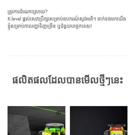
ត្រូវការដំណោះស្រាយ?
K-level ផ្តល់សេវាប្រឹក្សាសម្រាប់ឧបករណ៍ស្ទង់មតិ។ ទាក់ទងមកយើង
ខ្ញុំសម្រាប់ការបញ្ជាទិញច្រើន ឬជំនួយបច្ចេកទេស!
ផលិតផលដែលបានមើលថ្មីៗនេះ