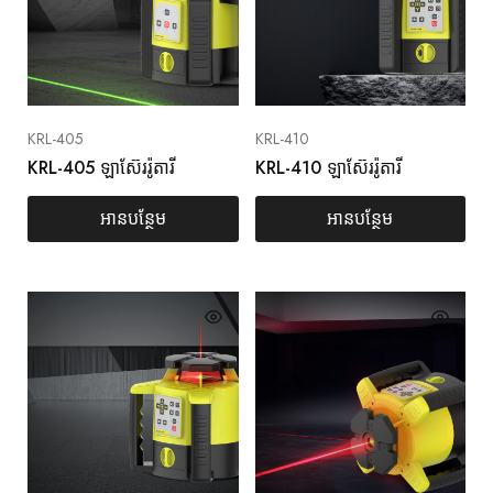
KRL-405
KRL-410
KRL-405 ឡាស៊ែររ៉ូតារី
KRL-410 ឡាស៊ែររ៉ូតារី
អានបន្ថែម
អានបន្ថែម