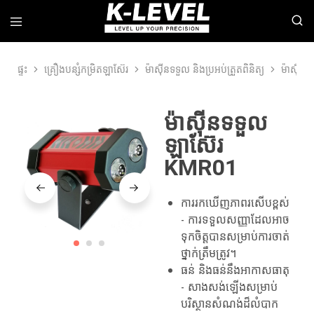
ផ្ទះ
គ្រឿងបន្សំកម្រិតឡាស៊ែរ
ម៉ាស៊ីនទទួល និងប្រអប់ត្រួតពិនិត្យ
ម៉ាស៊ីន
k-
យើង
level
មាន
-
ជំនាញ
ក្រុម
ក្នុង
ម៉ាស៊ីនទទួល
ហ៊ុន
ការ
ផលិតឈាន
ស្រាវជ្រាវ
ឡាស៊ែរ
មុខ
ការ
គេ
អភិវឌ្ឍន៍
KMR01
នៃ
និង
ឧបករណ៍
ការ
វាស់
ផលិត
ស្ទង់
ឧបករណ៍
ការរកឃើញភាពរសើបខ្ពស់
ភាព
វាស់
- ការទទួលសញ្ញាដែលអាច
ជាក់
ឡាស៊ែរ
លាក់
កម្រិត
ទុកចិត្តបានសម្រាប់ការចាត់
ខ្ពស់។
វិជ្ជា
ថ្នាក់ត្រឹមត្រូវ។
ជីវៈ
រួម
ធន់ និងធន់នឹងអាកាសធាតុ
ទាំង
- សាងសង់ឡើងសម្រាប់
ឡាស៊ែររ៉ូតារី
ឡាស៊ែរ
បរិស្ថានសំណង់ដ៏លំបាក
បន្ទាត់