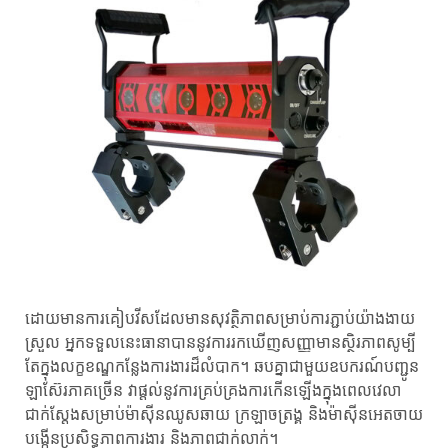
ដោយ​មាន​ការ​គៀប​វីស​ដែល​មាន​សុវត្ថិភាព​សម្រាប់​ការ​ភ្ជាប់​យ៉ាង​ងាយ​
ស្រួល អ្នក​ទទួល​នេះ​ធានា​បាន​នូវ​ការ​រក​ឃើញ​សញ្ញា​មាន​ស្ថិរភាព​សូម្បី​
តែ​ក្នុង​លក្ខខណ្ឌ​កន្លែង​ការងារ​ដ៏​លំបាក។ ឆបគ្នាជាមួយឧបករណ៍បញ្ជូន
ឡាស៊ែរភាគច្រើន វាផ្តល់នូវការគ្រប់គ្រងការកើនឡើងក្នុងពេលវេលា
ជាក់ស្តែងសម្រាប់ម៉ាស៊ីនឈូសឆាយ ក្រឡាចត្រង្គ និងម៉ាស៊ីនអេតចាយ
បង្កើនប្រសិទ្ធភាពការងារ និងភាពជាក់លាក់។