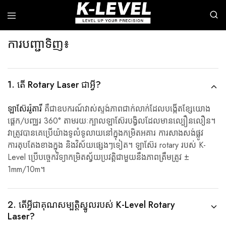
ការបញ្ជាទិញ៖
k-
យើង
level
មាន
-
ជំនាញ
ក្រុម
ក្នុង
1. តើ Rotary Laser ជាអ្វី?
ហ៊ុន
ការ
ផលិតឈាន
ស្រាវជ្រាវ
មុខ
ការ
ឡាស៊ែររ៉ូតារី
គឺជាឧបករណ៍វាស់ស្ទង់ភាពជាក់លាក់ដែលបង្កើតខ្សែយោង
គេ
អភិវឌ្ឍន៍
ផ្ដេក/បញ្ឈរ 360° តាមរយៈក្បាលឡាស៊ែរបង្វិលដែលមានល្បឿនលឿន។
នៃ
និង
ឧបករណ៍
ការ
វាត្រូវបានគេប្រើយ៉ាងទូលំទូលាយនៅក្នុងកម្រិតអគារ ការសាងសង់ផ្លូវ
វាស់
ផលិត
ការតុបតែងខាងក្នុង និងវិស័យផ្សេងៗទៀត។ ឡាស៊ែរ rotary របស់ K-
ស្ទង់
ឧបករណ៍
ភាព
វាស់
Level ប្រើបច្ចេកវិទ្យាកម្រិតស្វ័យប្រវត្តិជាមួយនឹងភាពត្រឹមត្រូវ ±
ជាក់
ឡាស៊ែរ
1mm/10m។
លាក់
កម្រិត
ខ្ពស់។
វិជ្ជា
ជីវៈ
រួម
ទាំង
2. តើអ្វីជាគុណសម្បត្តិស្នូលរបស់ K-Level Rotary
ឡាស៊ែររ៉ូតារី
Laser?
ឡាស៊ែរ
បន្ទាត់