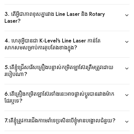
កម្រិត
ស្វ័យប្រវត្តិ
3. តើអ្វីជាភាពខុសគ្នារវាង Line Laser និង Rotary
គ្រឿង
កម្រិត
Laser?
ឡាស៊ែរ។
ល។
ឧបករណ៍
វាស់
4. ហេតុអ្វីបានជា K-Level's Line Laser កាន់តែ
កម្រិត
សាកសមសម្រាប់ការតុបតែងខាងក្នុង?
វិជ្ជា
ជីវៈ
ទាំង
នេះ
5.តើខ្ញុំជ្រើសរើសគ្រឿងបន្លាស់កម្រិតឡាស៊ែរត្រឹមត្រូវដោយ
ត្រូវ
បាន
របៀបណា?
រចនា
ឡើង
ដើម្បី
បំពេញ
6.តើគ្រឿងកម្រិតឡាស៊ែរទាំងនេះអាចផ្លាស់ប្តូរបានរវាងម៉ាក
តម្រូវការ
ដែរឬទេ?
នៃ
កម្មវិធី
ស្ថាបត្យកម្ម
វិស្វកម្ម
និង
7.តើខ្ញុំត្រូវការជើងកាមេរ៉ាទេប្រសិនបើខ្ញុំមានបង្គោលជំនួយ?
ឧស្សាហកម្ម។