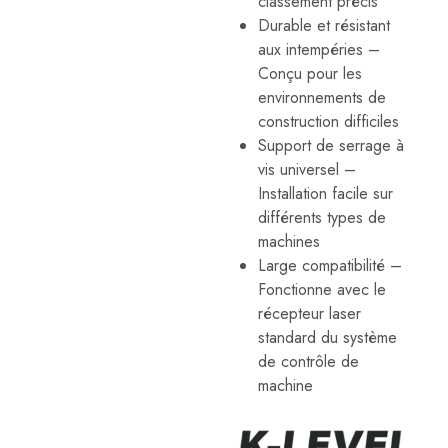
classement précis
des
Durable et résistant
lasers
linéaires,
aux intempéries –
des
Conçu pour les
niveaux
automatiques,
environnements de
des
construction difficiles
accessoires
de
Support de serrage à
niveau
vis universel –
laser,
etc.
Installation facile sur
Ces
différents types de
outils
de
machines
mesure
Large compatibilité –
professionnels
sont
Fonctionne avec le
conçus
récepteur laser
pour
répondre
standard du système
aux
de contrôle de
besoins
des
machine
applications
architecturales,
d'ingénierie
et