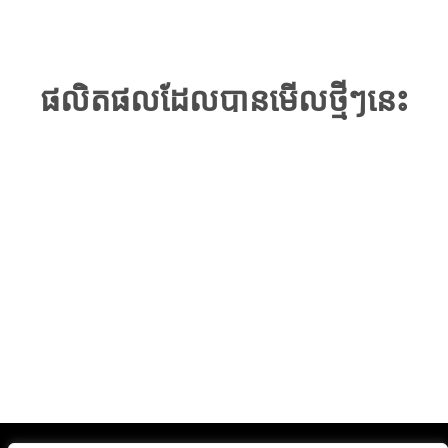
ផលិតផលដែលបានមើលថ្មីៗនេះ
ផលិតផលដែលបានមើលថ្មីៗនេះគឺជាមុខងារដែលជួយអ្នកក្នុងការ
តាមដានប្រវត្តិនៃការមើលថ្មីៗរបស់អ្នក។
ទិញឥឡូវនេះ