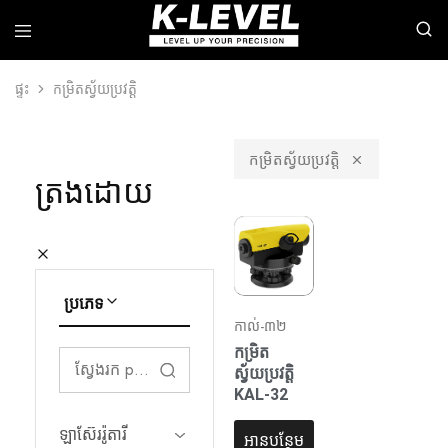
ផ្ទះ
កម្រិតស្វ័យប្រវត្តិ
k-
យើង
level
មាន
-
ជំនាញ
ក្រុម
ក្នុង
កម្រិតស្វ័យប្រវត្តិ
ហ៊ុន
ការ
ត្រងដោយ
ផលិតឈាន
ស្រាវជ្រាវ
មុខ
ការ
គេ
អភិវឌ្ឍន៍
នៃ
និង
ឧបករណ៍
ការ
វាស់
ផលិត
ស្ទង់
ឧបករណ៍
ប្រភេទ
ភាព
វាស់
ជាក់
ឡាស៊ែរ
កាល់-៣២
លាក់
កម្រិត
ខ្ពស់។
វិជ្ជា
កម្រិត
ជីវៈ
ស្វ័យប្រវត្តិ
រួម
KAL-32
ទាំង
ឡាស៊ែររ៉ូតារី
ឡាស៊ែរ
ឡាស៊ែររ៉ូតារី
អានបន្ថែម
បន្ទាត់