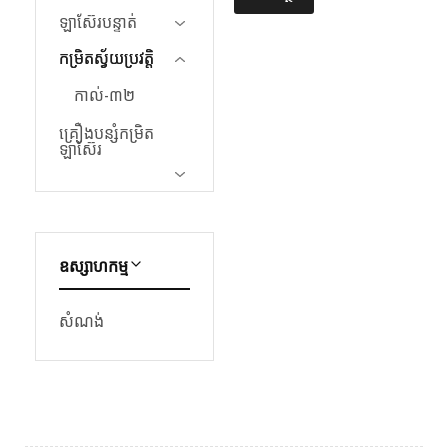
កម្រិត
ឡាស៊ែរបន្ទាត់
ស្វ័យប្រវត្តិ
គ្រឿង
កម្រិតស្វ័យប្រវត្តិ
កម្រិត
ឡាស៊ែរ។
កាល់-៣២
ល។
ឧបករណ៍
វាស់
គ្រឿងបន្សំកម្រិត
កម្រិត
ឡាស៊ែរ
វិជ្ជា
ជីវៈ
ទាំង
នេះ
ត្រូវ
បាន
រចនា
ឧស្សាហកម្ម
ឡើង
ដើម្បី
បំពេញ
តម្រូវការ
សំណង់
នៃ
កម្មវិធី
ស្ថាបត្យកម្ម
វិស្វកម្ម
និង
ឧស្សាហកម្ម។