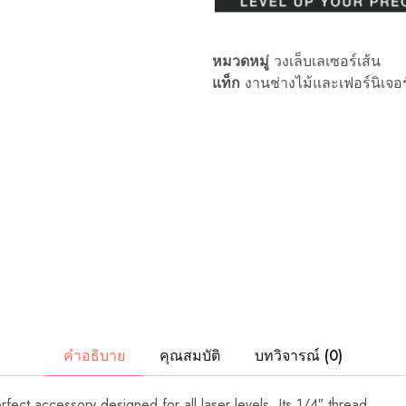
เสริม
ระดับ
เลเซอร์
ฯลฯ
เครื่อง
หมวดหมู่
วงเล็บเลเซอร์เส้น
มือ
แท็ก
งานช่างไม้และเฟอร์นิเจอร
วัด
ระดับ
มือ
อาชีพ
เหล่า
นี้
ได้
รับ
การ
ออกแบบ
มา
เพื่อ
ตอบ
สนอง
ความ
ต้องการ
ของ
งาน
สถาปัตยกรรม
คำอธิบาย
คุณสมบัติ
บทวิจารณ์ (0)
วิศวกรรม
และ
อุตสาหกรรม
ct accessory designed for all laser levels. Its 1/4″ thread