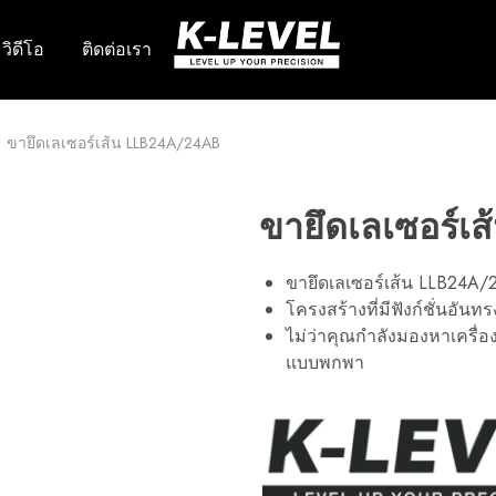
วิดีโอ
ติดต่อเรา
k-
เรา
level
เชี่ยวชาญ
–
ใน
ผู้
ด้าน
ผลิต
การ
ขายึดเลเซอร์เส้น LLB24A/24AB
ชั้น
วิจัย
นำ
พัฒนา
ด้าน
และ
เครื่อง
ผลิต
มือ
เครื่อง
ขายึดเลเซอร์เ
วัด
มือ
ความ
วัด
แม่นยำ
เลเซอร์
ขายึดเลเซอร์เส้น LLB24A/2
สูง
ระดับ
มือ
โครงสร้างที่มีฟังก์ชั่นอ
อาชีพ
ไม่ว่าคุณกำลังมองหาเครื่อง
รวม
ถึง
แบบพกพา
เลเซอร์
หมุน
เลเซอร์
เส้น
ระดับ
อัตโนมัติ
อุปกรณ์