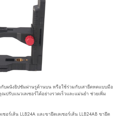
ับผนังยิปซัมผ่านรูด้านบน หรือใช้ร่วมกับเสายืดหดแบบมือ
ุณปรับแนวเลเซอร์ได้อย่างรวดเร็วและแม่นยำ ช่วยเพิ่ม
ดเลเซอร์เส้น LLB24A และขายึดเลเซอร์เส้น LLB24AB ขายึด