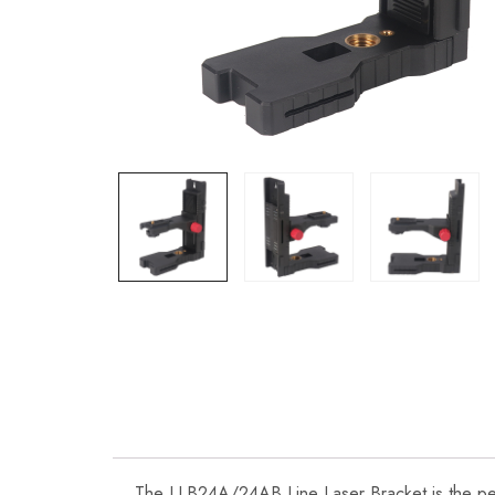
The LLB24A/24AB Line Laser Bracket is the perfe