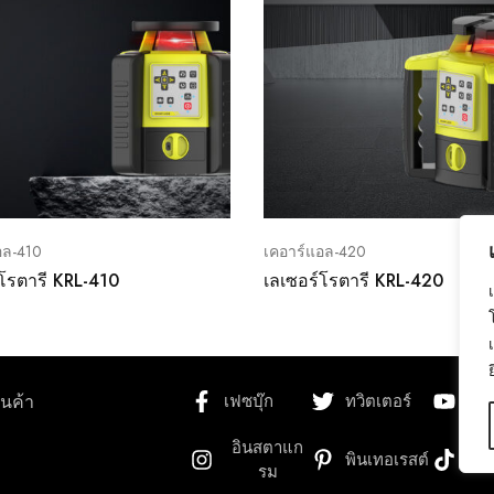
อล-410
เคอาร์แอล-420
์โรตารี KRL-410
เลเซอร์โรตารี KRL-420
ินค้า
เฟซบุ๊ก
ทวิตเตอร์
ยูทู
อินสตาแก
พินเทอเรสต์
ติ๊ก
รม