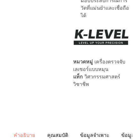
มอบประสบการณ์การ
ระดับ
วัดที่แม่นยำและเชื่อถือ
อัตโนมัติ
อุปกรณ์
ได้
เสริม
ระดับ
เลเซอร์
ฯลฯ
เครื่อง
มือ
วัด
ระดับ
มือ
หมวดหมู่
เครื่องตรวจจับ
อาชีพ
เลเซอร์แบบหมุน
เหล่า
นี้
แท็ก
วิศวกรรมศาสตร์
ได้
วิชาชีพ
รับ
การ
ออกแบบ
มา
เพื่อ
ตอบ
สนอง
ความ
ต้องการ
ของ
งาน
คำอธิบาย
คุณสมบัติ
ข้อมูลจำเพาะ
ข้อมูลเพิ
สถาปัตยกรรม