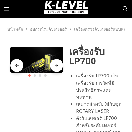
หน้าหลัก
อุปกรณ์ระดับเลเซอร์
เครื่องตรวจจับเลเซอร์แบบหมุน
k-
เรา
level
เชี่ยวชาญ
–
ใน
ผู้
ด้าน
เครื่องรับ
ผลิต
การ
ชั้น
วิจัย
LP700
นำ
พัฒนา
ด้าน
และ
เครื่อง
ผลิต
มือ
เครื่อง
เครื่องรับ LP700 เป็น
วัด
มือ
เครื่องรับการวัดที่มี
ความ
วัด
แม่นยำ
เลเซอร์
ประสิทธิภาพและ
สูง
ระดับ
ทนทาน
มือ
อาชีพ
เหมาะสำหรับใช้กับชุด
รวม
ROTARY LASER
ถึง
เลเซอร์
ตัวรับเลเซอร์ LP700
หมุน
สำหรับระดับเลเซอร์
เลเซอร์
เส้น