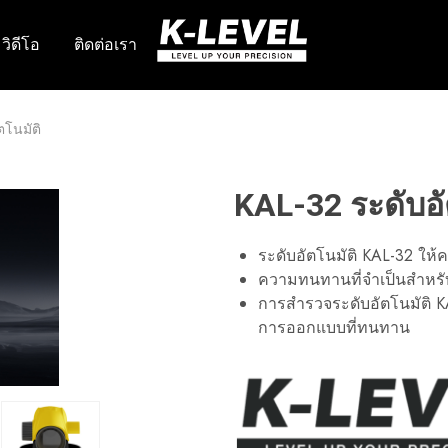
วิดีโอ
ติดต่อเรา
k-
เรา
level
เชี่ยวชาญ
–
ใน
ผู้
ด้าน
ผลิต
การ
ตโนมัติ
ชั้น
วิจัย
นำ
พัฒนา
ด้าน
และ
เครื่อง
ผลิต
มือ
เครื่อง
KAL-32 ระดับอั
วัด
มือ
ความ
วัด
แม่นยำ
เลเซอร์
ระดับอัตโนมัติ KAL-32 ให
สูง
ระดับ
มือ
ความทนทานที่จำเป็นสำหรั
อาชีพ
การสำรวจระดับอัตโนมัติ K
รวม
ถึง
การออกแบบที่ทนทาน
เลเซอร์
หมุน
เลเซอร์
เส้น
ระดับ
อัตโนมัติ
อุปกรณ์