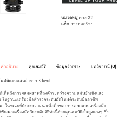
เสริม
ระดับ
เลเซอร์
ฯลฯ
เครื่อง
หมวดหมู่
คาล-32
มือ
แท็ก
การก่อสร้าง
วัด
ระดับ
มือ
อาชีพ
เหล่า
นี้
ได้
รับ
การ
ออกแบบ
คำอธิบาย
คุณสมบัติ
ข้อมูลจำเพาะ
บทวิจารณ์ (0)
มา
เพื่อ
ตอบ
สนอง
โนมัติแบบแม่นยำจาก K-level
ความ
ต้องการ
ของ
ห้เห็นถึงการผสมผสานที่ลงตัวระหว่างความแม่นยำเชิงแสง
งาน
ย ในฐานะเครื่องมือสำรวจระดับอัตโนมัติระดับมืออาชีพ
สถาปัตยกรรม
วิศวกรรม
กม. ในขณะที่ยังคงความน่าเชื่อถือของการออกแบบเครื่องมือ
และ
าเครื่องมือวัดระดับดิจิทัลนี้ด้วยคุณสมบัติขั้นสูงต่างๆ ซึ่ง
อุตสาหกรรม