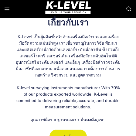
เกี่ยวกับเรา
k-
เรา
K-Level เป็นผู้ผลิตชั้นนำด้านเครื่องมือสำรวจและเครื่อง
level
เชี่ยวชาญ
–
ใน
มือวัดความแม่นยำสูง เราเชี่ยวชาญในการวิจัย พัฒนา
ผู้
ด้าน
และผลิตเครื่องมือวัดด้วยเลเซอร์ระดับมืออาชีพ ซึ่งรวมถึง
ผลิต
การ
เลเซอร์โรตารี เลเซอร์เส้น เครื่องมือวัดระดับอัตโนมัติ
ชั้น
วิจัย
นำ
พัฒนา
อุปกรณ์เสริมระดับเลเซอร์ และอื่นๆ เครื่องมือสำรวจระดับ
ด้าน
และ
มืออาชีพที่ออกแบบมาเพื่อตอบสนองความต้องการด้านการ
เครื่อง
ผลิต
ก่อสร้าง วิศวกรรม และอุตสาหกรรม
มือ
เครื่อง
วัด
มือ
ความ
วัด
K-level surveying instruments manufacturer With 70%
แม่นยำ
เลเซอร์
of our products exported worldwide, K-Level is
สูง
ระดับ
committed to delivering reliable,accurate, and durable
มือ
อาชีพ
measurement solutions.
รวม
ถึง
คุณภาพคือรากฐานของเรา มั่นคงดั่งภูเขา
เลเซอร์
หมุน
เลเซอร์
เส้น