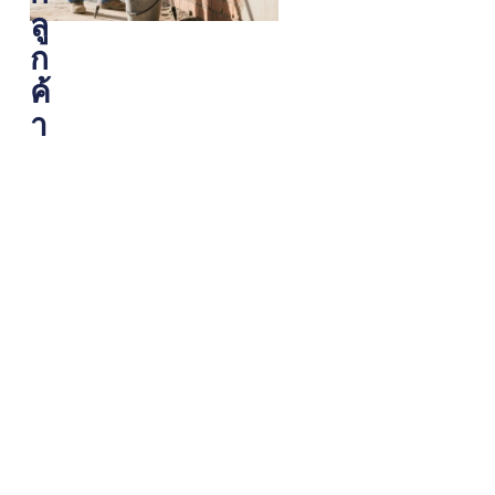
บ
า
ลู
เ
พ
ก
ล
ดี
เ
ส
ค้
ซ
ม
า
อ
ร
ร์
า
ทำ
ค
ง
า
า
แ
น
ล
ไ
ะ
ด้
ค่
โ
า
ด
ส่
ย
ง
ร
สั่
ว
ง
ม
อี
แ
ก
ล้
แ
ว
น่