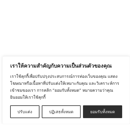
คุ
น
ณ
อ
ภ
น
า
แ
พ
ล
ค่
ะ
อ
อ
น
า
ข้
จ
า
จ
เราให้ความสำคัญกับความเป็นส่วนตัวของคุณ
ง
ะ
ดี
สั่
เราใช้คุกกี้เพื่อปรับปรุงประสบการณ์การท่องเว็บของคุณ แสดง
บ
ง
โฆษณาหรือเนื้อหาที่ปรับแต่งให้เหมาะกับคุณ และวิเคราะห์การ
ร
เ
เข้าชมของเรา การคลิก "ยอมรับทั้งหมด" หมายความว่าคุณ
ร
พิ่
ยินยอมให้เราใช้คุกกี้
จุ
ม
ม
อี
า
ก
ปรับแต่ง
ปฏิเสธทั้งหมด
ยอมรับทั้งหมด
ใ
แ
น
น่
บ
น