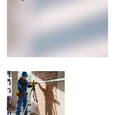
รี
★
★
★
★
วิ
★
★
ว
★
★
★
★
จ
ร
คุ
า
ะ
ณ
ก
ดั
ภ