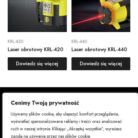
KRL-420
KRL-440
Laser obrotowy KRL-420
Laser obrotowy KRL-440
Dowiedz się więcej
Dowiedz się więcej
Polityka prywatności
Cenimy Twoją prywatność
Facebo
Instagr
Warunki korzystania z
ok
am
Używamy plików cookie, aby ulepszyć komfort przeglądania,
usługi
wyświetlać spersonalizowane reklamy i treści oraz analizować
Skontaktuj się z nami
Świerg
Pintere
ruch w naszej witrynie. Klikając „Akceptuj wszystkie”, wyrażasz
Produkty
ot
st
zgodę na używanie przez nas plików cookie.
prawa autorskie © 2026 k-level -