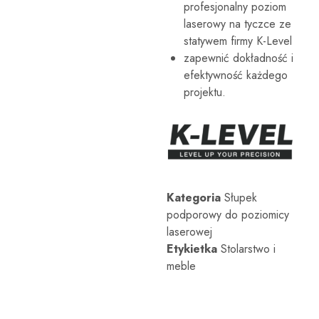
profesjonalny poziom
laserowych
itp.
laserowy na tyczce ze
Te
statywem firmy K-Level
profesjonalne
narzędzia
zapewnić dokładność i
pomiarowe
efektywność każdego
są
projektowane
projektu.
tak,
aby
spełniać
potrzeby
zastosowań
architektonicznych,
inżynieryjnych
i
przemysłowych.
Kategoria
Słupek
podporowy do poziomicy
laserowej
Etykietka
Stolarstwo i
meble