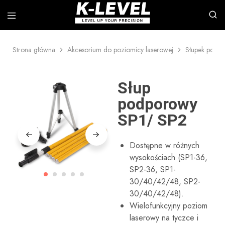
Strona główna
Akcesorium do poziomicy laserowej
Słupek podpo
k-
Specjalizujemy
level
się
–
w
Wiodący
badaniach,
Słup
producent
rozwoju
precyzyjnych
i
podporowy
przyrządów
produkcji
pomiarowych
profesjonalnych
SP1/ SP2
narzędzi
pomiarowych
laserowych,
w
Dostępne w różnych
tym
wysokościach (SP1-36,
laserów
obrotowych,
SP2-36, SP1-
laserów
30/40/42/48, SP2-
liniowych,
poziomic
30/40/42/48).
automatycznych,
Wielofunkcyjny poziom
akcesoriów
do
laserowy na tyczce i
poziomic