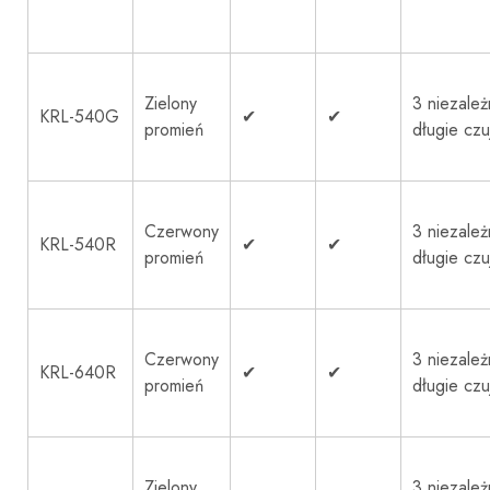
Zielony
3 niezale
KRL-540G
✔
✔
promień
długie czuj
Czerwony
3 niezale
KRL-540R
✔
✔
promień
długie czuj
Czerwony
3 niezale
KRL-640R
✔
✔
promień
długie czuj
Zielony
3 niezale