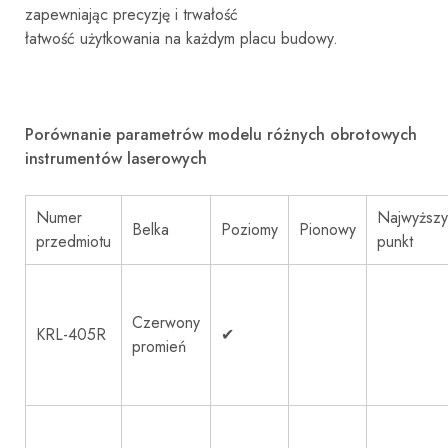
zapewniając precyzję i trwałość
łatwość użytkowania na każdym placu budowy.
Porównanie parametrów modelu różnych obrotowych
instrumentów laserowych
Numer
Najwyższy
Belka
Poziomy
Pionowy
przedmiotu
punkt
Czerwony
KRL-405R
✔
promień