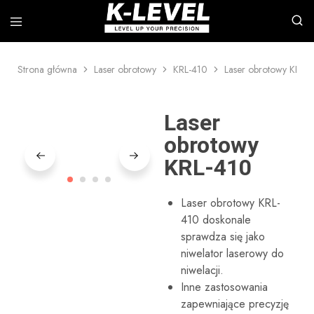
Strona główna
Laser obrotowy
KRL-410
Laser obrotowy KRL-
k-
Specjalizujemy
level
się
–
w
Wiodący
badaniach,
Laser
producent
rozwoju
precyzyjnych
i
obrotowy
przyrządów
produkcji
pomiarowych
profesjonalnych
KRL-410
narzędzi
pomiarowych
laserowych,
w
Laser obrotowy KRL-
tym
410 doskonale
laserów
obrotowych,
sprawdza się jako
laserów
niwelator laserowy do
liniowych,
poziomic
niwelacji.
automatycznych,
Inne zastosowania
akcesoriów
do
zapewniające precyzję
poziomic