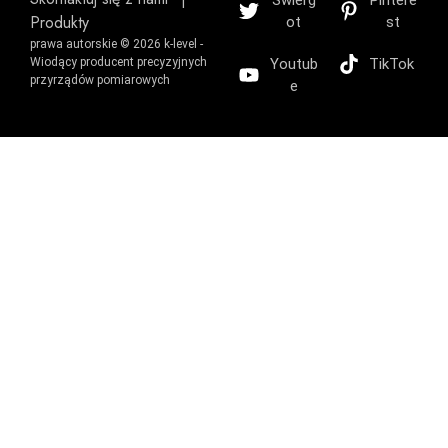
Świerg
Pintere
Produkty
ot
st
prawa autorskie © 2026 k-level -
Wiodący producent precyzyjnych
Youtub
TikTok
przyrządów pomiarowych
e