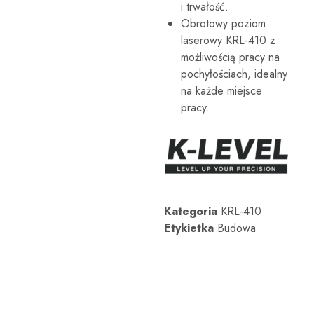
i trwałość.
laserowych
itp.
Obrotowy poziom
Te
laserowy KRL-410 z
profesjonalne
narzędzia
możliwością pracy na
pomiarowe
pochyłościach, idealny
są
projektowane
na każde miejsce
tak,
pracy.
aby
spełniać
potrzeby
zastosowań
architektonicznych,
inżynieryjnych
i
przemysłowych.
Kategoria
KRL-410
Etykietka
Budowa