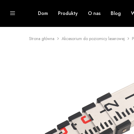
Dom
Produkty
O nas
Blog
W
Strona główna
Akcesorium do poziomicy laserowej
P