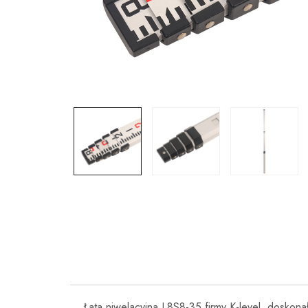
Łata niwelacyjna L8S8-35 firmy K-level, doskona