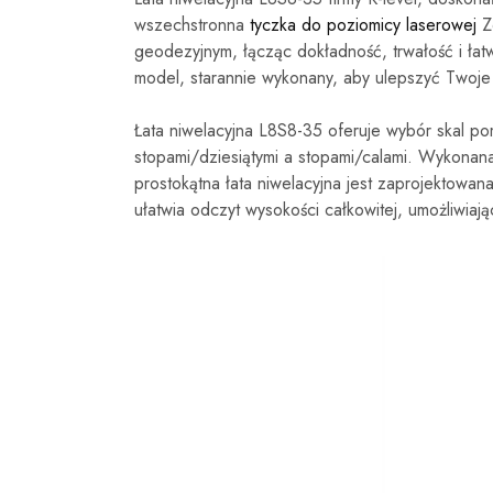
wszechstronna
tyczka do poziomicy laserowej
Zo
geodezyjnym, łącząc dokładność, trwałość i ła
model, starannie wykonany, aby ulepszyć Twoj
Łata niwelacyjna L8S8-35 oferuje wybór skal p
stopami/dziesiątymi a stopami/calami. Wykonana
prostokątna łata niwelacyjna jest zaprojektowan
ułatwia odczyt wysokości całkowitej, umożliwia