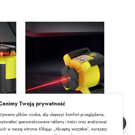
Cenimy Twoją prywatność
KRL-440
Używamy plików cookie, aby ulepszyć komfort przeglądania,
Laser obrotowy KRL-440
wyświetlać spersonalizowane reklamy i treści oraz analizować
ruch w naszej witrynie. Klikając „Akceptuj wszystkie”, wyrażasz