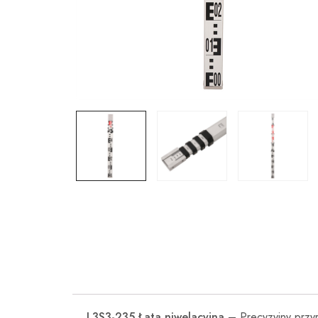
L3S3-235 Łata niwelacyjna
– Precyzyjny przyr