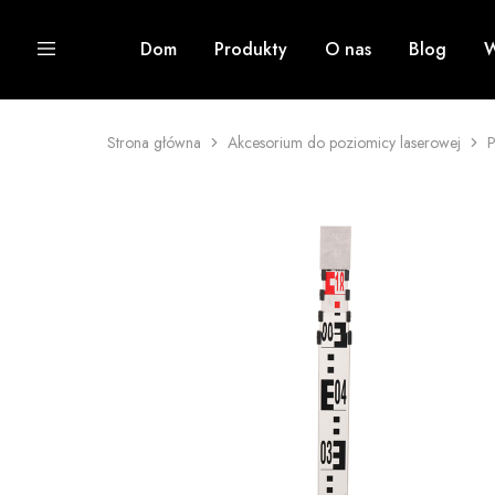
Dom
Produkty
O nas
Blog
W
Strona główna
Akcesorium do poziomicy laserowej
P