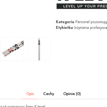
profesjonalne
narzędzia
pomiarowe
są
projektowane
tak,
Kategoria
Personel poziomuj
aby
spełniać
Etykietka
Inżynieria profesjon
potrzeby
zastosowań
architektonicznych,
inżynieryjnych
i
przemysłowych.
Opis
Cechy
Opinie (0)
ząd pomiarowy firmy K-level