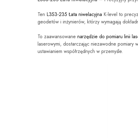
Ten
L3S3-235 Łata niwelacyjna
K-level to precy
geodetów i inżynierów, którzy wymagają dokładn
To zaawansowane
narzędzie do pomiaru linii la
laserowymi, dostarczając niezawodne pomiary w
ustawianiem współrzędnych w przemyśle.