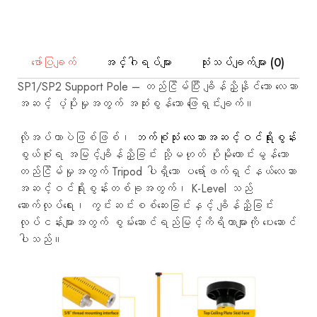
နှင့်
စက်မှု
လုပ်ငန်း
ဆိုင်ရာ
အသုံးချ
ဖော်ပြချက်
အင်္ဂါရပ်များ
သုံးသပ်ချက်များ (0)
မှု
များ၏လိုအပ်ချက်
SP1/SP2 Support Pole – တည်ငြိမ်ပြီး ချိန်ညှိနိုင်သော လေဆာ
များ
ကို
အဆင့် ပံ့ပိုးမှုအတွက် အဆုံးစွန်သော ဖြေရှင်းချက်။
ဖြည့်ဆည်း
ရန်
ဒီဇိုင်း
လိုအပ်တာပဲဖြစ်ဖြစ်၊
ဘက်စုံသုံး လေဆာအဆင့်ဝင်ရိုးစွန်း
ထုတ်ထား
စွယ်စုံရ အမြင့်ချိန်ညှိခြင်း သို့မဟုတ် ပိုမိုကောင်းမွန်သော
ပါသည်။
တည်ငြိမ်မှုအတွက် Tripod ပါရှိသော ပရော်ဖက်ရှင်နယ်လေဆာ
အဆင့်ဝင်ရိုးစွန်းတစ်ခုအတွက်၊ K-Level သည်
ဆောက်လုပ်ရေး၊ ကွင်းဆင်းစစ်ဆေးခြင်းနှင့် ချိန်ညှိခြင်း
လုပ်ငန်းများအတွက် စွမ်းဆောင်ရည်မြင့်ကိရိယာများကို ပေးဆောင်
ပါသည်။