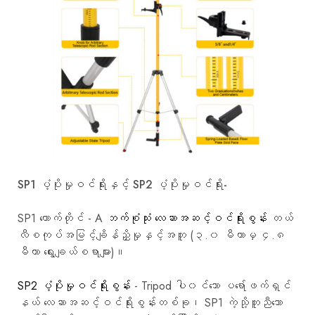
SP1 ပံ့ပိုးမှုဝင်ရိုးနှင့် SP2 ပံ့ပိုးမှုဝင်ရိုး-
SP1 ထောက်တိုင် - A
ဘက်စုံသုံး လေဆာအဆင့်ဝင်ရိုးစွန်း
တယ်
လီစကုပ်အမြင့်ချိန်ညှိမှုနှင့်အတူ (၃.၀ မီတာမှ ၄.၈
မီတာ ရွေးချယ်စရာများ)။
SP2 ပံ့ပိုးမှုဝင်ရိုးစွန်း
- Tripod ပါ၀င်သော ပရော်ဖက်ရှင်
နယ် လေဆာအဆင့်ဝင်ရိုးစွန်းတစ်ခု၊ SP1 ကဲ့သို့တူညီသော