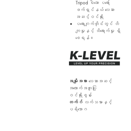
Tripod ပါသော ပရော်
ပ
ရော်
ဖက်ရှင်နယ် လေဆာ
ဖက်ရှင်
အဆင့်ဝင်ရိုး
နယ်
အဆင့်
ပရောဂျက်တိုင်းတွင် တိ
လေ
ကျမှုနှင့် ထိရောက်မှု ရှိ
ဆာ
တိုင်းတာခြင်း
စေရန်။
ကိရိယာ
များ
ထုတ်လုပ်
ခြင်း
နှင့်
ထုတ်လုပ်
ခြင်း
တွင်
အထူးပြု
အမျိုးအစား
လေဆာအဆင့်
ပါသည်။
အထောက်အကူပြု
ဤ
ပ
ဝင်ရိုးစွန်း
ရော်
တက်ဂ်
လက်သမားနှင့်
ဖက်ရှင်
နယ်
ပရိဘောဂ
တိုင်းတာခြင်း
ကိရိယာ
များသည်
ဗိသုကာ၊
အင်ဂျင်နီယာ