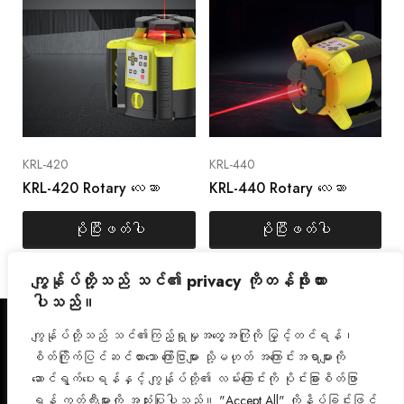
KRL-420
KRL-440
KRL-420 Rotary လေဆာ
KRL-440 Rotary လေဆာ
ပိုပြီးဖတ်ပါ
ပိုပြီးဖတ်ပါ
ကျွန်ုပ်တို့သည် သင်၏ privacy ကိုတန်ဖိုးထား
ပါသည်။
ကိုယ်ရေးအချက်အလက်မူ
ကျွန်ုပ်တို့သည် သင်၏ကြည့်ရှုမှုအတွေ့အကြုံကို မြှင့်တင်ရန်၊
FaceB
အင်စ
ဝါဒ
စိတ်ကြိုက်ပြင်ဆင်ထားသော ကြော်ငြာများ သို့မဟုတ် အကြောင်းအရာများကို
ook
တာ
ဝန်ဆောင်မှုစည်းမျဉ်းများ
ဆောင်ရွက်ပေးရန်နှင့် ကျွန်ုပ်တို့၏ လမ်းကြောင်းကို ပိုင်းခြားစိတ်ဖြာ
ပါ။
ဂရမ်
ကြှနျုပျတို့ကိုဆကျသှယျရ
ရန် ကွတ်ကီးများကို အသုံးပြုပါသည်။ "Accept All" ကိုနှိပ်ခြင်းဖြင့်