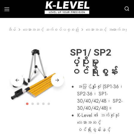
အိမ်
လေဆာအဆင့် ဆက်စပ်ပစ္စည်း
လေဆာအဆင့် အထောက်အကူပြု ဝ
k-
ကျွန်ုပ်
level
တို့သည်
-
rotary
တိ
လေ
SP1/ SP2
ကျ
ဆာ
မှု
များ၊
ပံ့ပိုးမှု
မြင့်မားသော
လိုင်း
တိုင်းတာ
လေ
ဝင်ရိုးစွန်း
ရေး
ဆာ
ကိရိယာ
များ၊
များ၏
အလိုအလျောက်
ထိပ်တန်း
အဆင့်
အမြင့်မျိုးစုံ (SP1-36၊
ထုတ်လုပ်သူ
များ၊
SP2-36၊ SP1-
လေ
ဆာ
30/40/42/48၊ SP2-
အဆင့်
30/40/42/48)။
ဆက်စပ်
ပစ္စည်း
K-Level ၏ ဘက်စုံသုံး
များ
လေဆာအဆင့်
စသည်
တို့
ဝင်ရိုးစွန်းနှင့်
အပါအဝင်