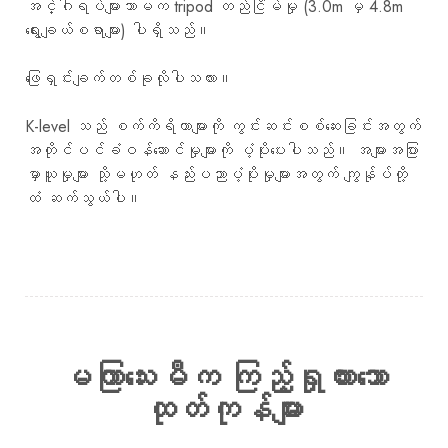
အင်္ဂါရပ်များသာမက tripod တည်ငြိမ်မှု (3.0m မှ 4.8m
ရွေးချယ်စရာများ) ပါရှိသည်။
ဖြေရှင်းချက်တစ်ခုလိုပါသလား။
K-level သည် စက်ကိရိယာများကို ကွင်းဆင်းစစ်ဆေးခြင်းအတွက်
အတိုင်ပင်ခံဝန်ဆောင်မှုများကို ပံ့ပိုးပေးပါသည်။ အများအပြား
မှာယူမှုများ သို့မဟုတ် နည်းပညာပံ့ပိုးမှုများအတွက် ကျွန်ုပ်တို့
ထံ ဆက်သွယ်ပါ။
မကြာသေးမီက ကြည့်ရှုထားသော
ထုတ်ကုန်များ