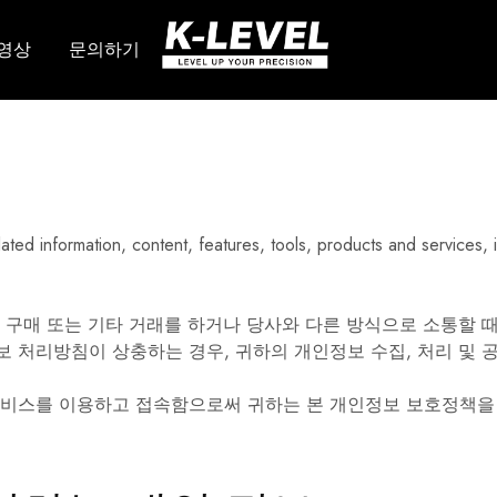
영상
문의하기
K-
당
레
사
벨
는
–
회
고
전
정
레
밀
이
측
저,
정
라
장
인
비
레
elated information, content, features, tools, products and services,
의
이
선
저,
도
자
적
동
제
레
 구매 또는 기타 거래를 하거나 당사와 다른 방식으로 소통할 
조
벨,
보 처리방침이 상충하는 경우, 귀하의 개인정보 수집, 처리 및
업
레
체
이
저
서비스를 이용하고 접속함으로써 귀하는 본 개인정보 보호정책을
레
벨
액
세
서