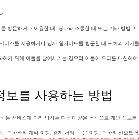
다.
이
러
다.
한
전
문
를 방문하거나 이용할 때, 당사와 소통할 때 또는 기타 방법으
가
용
측
서비스를 사용하거나 당사 웹사이트를 방문할 때 귀하의 기기를 
정
도
구
화하기 위해 이들을 참여시키는 경우와 이들이 우리를 대신하여
는
건
축,
엔
지
니
정보를 사용하는 방법
어
링
및
산
업
분
는 서비스에 따라 당사는 다음과 같은 목적으로 개인 정보를 
야
의
요
는 귀하와의 계약 이행, 결제 처리, 주문 이행, 귀하의 선호도 및
구