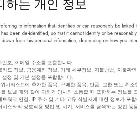
리하는 개인 정보
리
등
전
문
가
급
erring to information that identifies or can reasonably be linked
레
t has been de-identified, so that it cannot identify or be reasonab
이
저
s drawn from this personal information, depending on how you inter
측
정
도
구
전화번호, 이메일 주소를 포함합니다.
의
연
카드 정보, 금융계좌 정보, 거래 세부정보, 지불방법, 지불확인
구,
경 설정 및 기본 설정을 포함합니다.
개
발
 위시리스트에 추가한 품목, 구매한 품목, 반품, 교환 또는 취
및
의를 보낼 때와 같이 귀하가 당사와 소통할 때 포함하는 정보를 
제
조
트워크 연결, IP 주소 및 기타 고유 식별자에 대한 정보가 포함
를
서비스와의 상호작용 방법 및 시기, 서비스를 탐색하는 방법 등
전
문
으
로
합
니