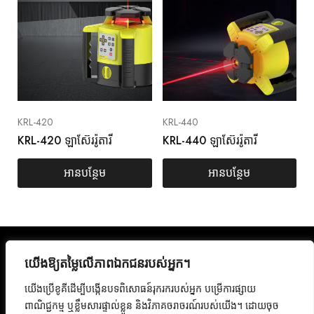
KRL-420
KRL-440
KRL-420 ឡាស៊ែររ៉ូតារី
KRL-440 ឡាស៊ែររ៉ូតារី
អានបន្ថែម
អានបន្ថែម
គោលការណ៍ឯកជនភាព
យើងឱ្យតម្លៃលើភាពឯកជនរបស់អ្នក។
ហ្វេសប៊ុ
Instagr
លក្ខខណ្ឌនៃសេវាកម្ម
ក
am
ទាក់ទងមកយើងខ្ញុំ
យើងប្រើខូគីដើម្បីបង្កើនបទពិសោធន៍រុករករបស់អ្នក បម្រើការផ្សាយ
ផលិតផល
ពាណិជ្ជកម្ម ឬខ្លឹមសារផ្ទាល់ខ្លួន និងវិភាគចរាចរណ៍របស់យើង។ ដោយចុច
Twitter
Pintere