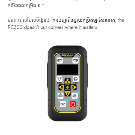
ផលិតផលកម្រិត K ។
ខណៈពេលដែលទីផ្សារជា
ការបញ្ជាពីចម្ងាយកម្រិតឡាស៊ែរថោក
, the
RC300 doesn’t cut corners where it matters.