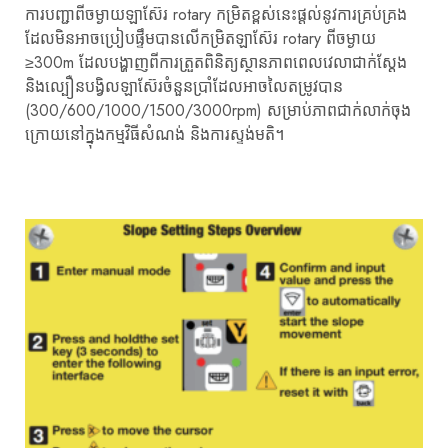
ការបញ្ជាពីចម្ងាយឡាស៊ែរ rotary កម្រិតខ្ពស់នេះផ្តល់នូវការគ្រប់គ្រង
ដែលមិនអាចប្រៀបផ្ទឹមបានលើកម្រិតឡាស៊ែរ rotary ពីចម្ងាយ
≥300m ដែលបង្ហាញពីការត្រួតពិនិត្យស្ថានភាពពេលវេលាជាក់ស្តែង
និងល្បឿនបង្វិលឡាស៊ែរចំនួនប្រាំដែលអាចលៃតម្រូវបាន
(300/600/1000/1500/3000rpm) សម្រាប់ភាពជាក់លាក់ចុង
ក្រោយនៅក្នុងកម្មវិធីសំណង់ និងការស្ទង់មតិ។