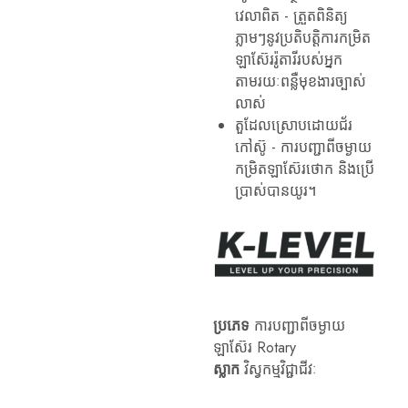
កម្រិត
វេលាពិត - ត្រួតពិនិត្យ
ស្វ័យប្រវត្តិ
ភ្លាមៗនូវប្រតិបត្តិការកម្រិត
គ្រឿង
កម្រិត
ឡាស៊ែររ៉ូតារីរបស់អ្នក
ឡាស៊ែរ។
តាមរយៈពន្លឺមុខងារច្បាស់
ល។
ឧបករណ៍
លាស់
វាស់
តួដែលស្រោបដោយជ័រ
កម្រិត
វិជ្ជា
កៅស៊ូ - ការបញ្ជាពីចម្ងាយ
ជីវៈ
កម្រិតឡាស៊ែរថោក និងប្រើ
ទាំង
នេះ
ប្រាស់បានយូរ។
ត្រូវ
បាន
រចនា
ឡើង
ដើម្បី
បំពេញ
តម្រូវការ
នៃ
កម្មវិធី
ប្រភេទ
ការបញ្ជាពីចម្ងាយ
ស្ថាបត្យកម្ម
ឡាស៊ែរ Rotary
វិស្វកម្ម
និង
ស្លាក
វិស្វកម្មវិជ្ជាជីវៈ
ឧស្សាហកម្ម។