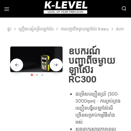
ផ្ទះ
គ្រឿងបន្សំកម្រិតឡាស៊ែរ
ការបញ្ជាពីចម្ងាយឡាស៊ែរ Rotary
ឧបករណ៍ប
k-
យើង
level
មាន
-
ជំនាញ
ក្រុម
ក្នុង
ឧបករណ៍
ហ៊ុន
ការ
ផលិតឈាន
ស្រាវជ្រាវ
បញ្ជាពីចម្ងាយ
មុខ
ការ
គេ
អភិវឌ្ឍន៍
ឡាស៊ែរ
នៃ
និង
ឧបករណ៍
ការ
RC300
វាស់
ផលិត
ស្ទង់
ឧបករណ៍
ភាព
វាស់
ជាក់
ឡាស៊ែរ
ជម្រើសល្បឿនប្រាំ (300-
លាក់
កម្រិត
3000rpm) - ការគ្រប់គ្រង
ខ្ពស់។
វិជ្ជា
ជីវៈ
ល្បឿនបង្វិលឡាស៊ែរដ៏
រួម
ច្រើនសម្រាប់កម្មវិធីទាំង
ទាំង
ឡាស៊ែររ៉ូតារី
អស់
ឡាស៊ែរ
សូចនាករស្ថានភាពពេល
បន្ទាត់