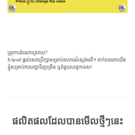
ត្រូវការដំណោះស្រាយ?
K-level ផ្តល់សេវាប្រឹក្សាសម្រាប់ឧបករណ៍ស្ទង់មតិ។ ទាក់ទងមកយើង
ខ្ញុំសម្រាប់ការបញ្ជាទិញច្រើន ឬជំនួយបច្ចេកទេស!
ផលិតផលដែលបានមើលថ្មីៗនេះ