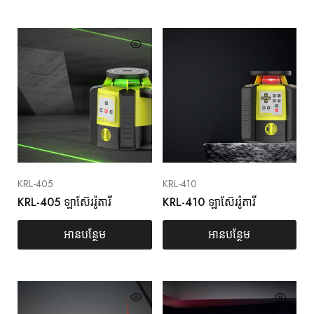
KRL-405
KRL-410
KRL-405 ឡាស៊ែររ៉ូតារី
KRL-410 ឡាស៊ែររ៉ូតារី
អានបន្ថែម
អានបន្ថែម