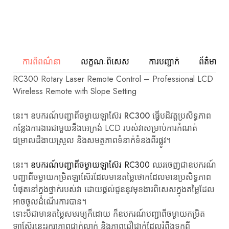
ការពិពណ៌នា
លក្ខណៈពិសេស
ការបញ្ជាក់
ព័ត៌មានបន
RC300 Rotary Laser Remote Control – Professional LCD
Wireless Remote with Slope Setting
នេះ។
ឧបករណ៍បញ្ជាពីចម្ងាយឡាស៊ែរ RC300
ធ្វើបដិវត្តប្រសិទ្ធភាព
កន្លែងការងារជាមួយនឹងអេក្រង់ LCD របស់វាសម្រាប់ការកំណត់
ជម្រាលដ៏ងាយស្រួល និងសមត្ថភាពទំនាក់ទំនងពីរផ្លូវ។
នេះ។
ឧបករណ៍បញ្ជាពីចម្ងាយឡាស៊ែរ RC300
ឈរចេញជាឧបករណ៍
បញ្ជាពីចម្ងាយកម្រិតឡាស៊ែរដែលមានតម្លៃថោកដែលមានប្រសិទ្ធភាព
បំផុតនៅក្នុងថ្នាក់របស់វា ដោយផ្តល់ជូននូវមុខងារពិសេសក្នុងតម្លៃដែល
អាចចូលដំណើរការបាន។
ទោះបីជាមានតម្លៃសមរម្យក៏ដោយ ក៏ឧបករណ៍បញ្ជាពីចម្ងាយកម្រិត
ឡាស៊ែរនេះរក្សាភាពជាក់លាក់ និងភាពជឿជាក់ដែលរំពឹងទុកពី