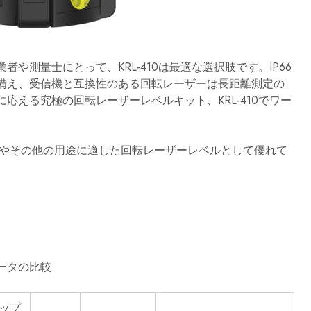
建
築、
エ
ン
ジ
ニ
や測量士にとって、KRL-410は最適な選択肢です。IP66
ア
リ
備え、受信機と互換性のある回転レーザーは長距離測定の
ン
応える究極の回転レーザーレベルキット、KRL-410でワー
グ、
産
業
用
途
やその他の用途に適した回転レーザーレベルとして優れて
の
ニ
ー
ズ
を
満
た
す
よ
う
ータの比較
に
設
計
さ
ップ