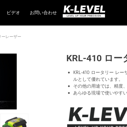
ビデオ
お問い合わせ
k
当
レ
社
ベ
は、
ル
回
–
転
ータリーレーザー
高
レ
精
ー
度
ザ
測
ー、
定
ラ
KRL-410 
機
イ
器
ン
の
レ
KRL-410 ロータリー
大
ー
手
ザ
ルとして優れています。
メ
ー、
その他の用途では、精度
ー
自
カ
動
あらゆる現場で使いやすい傾
ー
レ
ベ
ル、
レ
ー
ザ
ー