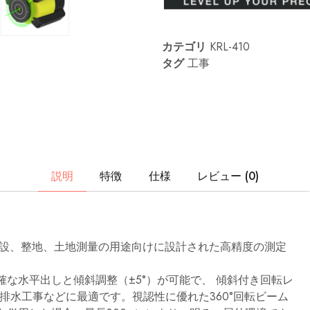
レ
ベ
ル
ア
ク
カテゴリ
KRL-410
セ
タグ
工事
サ
リ
な
ど
の
プ
ロ
仕
様
の
説明
特徴
仕様
レビュー (0)
レ
ー
ザ
ー
測
定
ツ
的な建設、整地、土地測量の用途向けに設計された高精度の測定
ー
ル
の
確な水平出しと傾斜調整（±5°）が可能で、
傾斜付き回転レ
研
排水工事などに最適です。視認性に優れた360°回転ビーム
究、