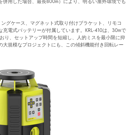
開
併用した場合、最長800m）により、明るい屋外環境でも
発、
製
造
を
ングケース、マグネット式取り付けブラケット、リモコ
専
門
電式バッテリーが付属しています。KRL-410は、30mで
と
しており、セットアップ時間を短縮し、人的ミスを最小限に抑
し
て
の大規模なプロジェクトにも、この傾斜機能付き回転レー
い
ま
す。
こ
れ
ら
の
プ
ロ
仕
様
の
測
定
ツ
ー
ル
は、