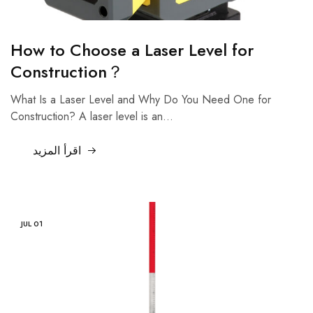
وما
إلى
ذلك.
تم
How to Choose a Laser Level for
تصميم
أدوات
Construction？
القياس
الاحترافية
What Is a Laser Level and Why Do You Need One for
هذه
لتلبية
Construction? A laser level is an…
احتياجات
التطبيقات
المعمارية
اقرأ المزيد
والهندسية
والصناعية.
JUL
01