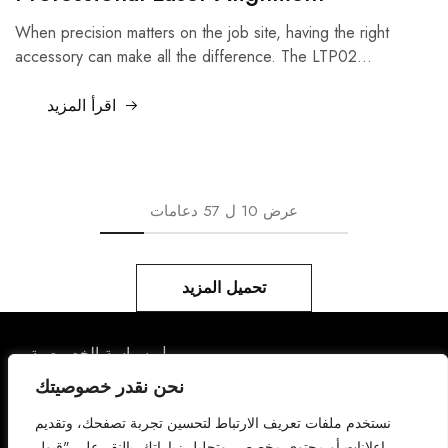
When precision matters on the job site, having the right
accessory can make all the difference. The LTP02…
اقرأ المزيد
عرض
10
ل
57
دعامات
تحميل المزيد
سياسة الخصوصية
انستغرا
فيسبو
اتصل بنا
شروط الخدمة
نحن نقدر خصوصيتك
م
ك
منتجات
نستخدم ملفات تعريف الارتباط لتحسين تجربة تصفحك، وتقديم
copyright © 2026 k-level - Leading
بينتريس
تغريد
manufacturer of high-precision
إعلانات أو محتوى مخصص، وتحليل زياراتك. بالنقر على "قبول