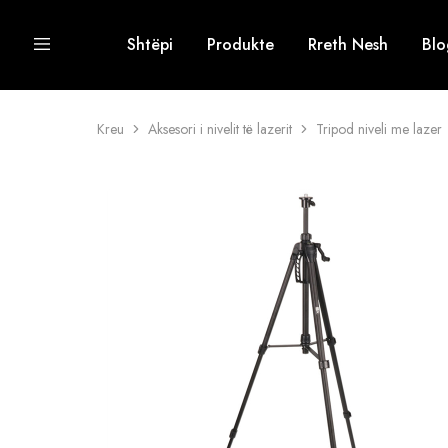
Shtëpi
Produkte
Rreth Nesh
Blo
Kreu
Aksesori i nivelit të lazerit
Tripod niveli me lazer