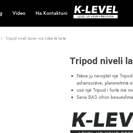
g
Video
Na Kontaktoni
k-
Ne
level
specializohemi
–
në
Prodhuesi
kërkimin,
kryesor
zhvillimin
Tripod niveli lazeri me cilësi të lartë
i
dhe
instrumenteve
prodhimin
matëse
e
me
mjeteve
precizion
matëse
Tripod niveli la
të
me
lartë
lazer
të
Nëse ju nevojitet një Tripod
nivelit
profesional,
ashensorëve, planimetrinë e
duke
ose një Tripod i fortë me niv
përfshirë
lazerët
Seria BA3 ofron besueshmë
rrotullues,
lazerët
linearë,
niveluesit
automatikë,
aksesorët
e