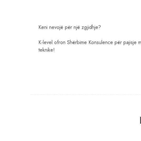
Keni nevojë për një zgjidhje?
K-level ofron Shërbime Konsulence për pajisje 
teknike!