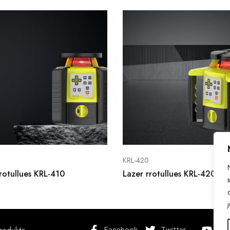
KRL-420
rotullues KRL-410
Lazer rrotullues KRL-420