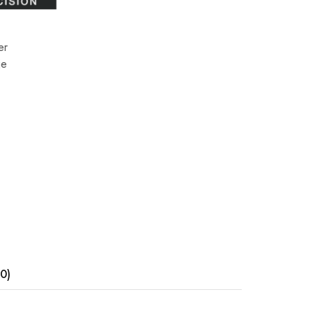
er
je
(0)