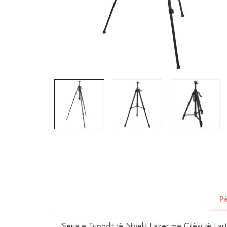
P
Seria e Tripodit të Nivelit Lazer me Cilësi të La