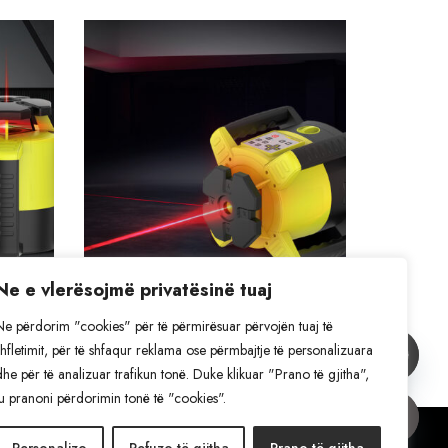
Ne e vlerësojmë privatësinë tuaj
KRL-440
Ne përdorim "cookies" për të përmirësuar përvojën tuaj të
Lazer rrotullues KRL-440
shfletimit, për të shfaqur reklama ose përmbajtje të personalizuara
dhe për të analizuar trafikun tonë. Duke klikuar "Prano të gjitha",
ju pranoni përdorimin tonë të "cookies".