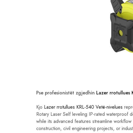
Pse profesionistët zgjedhin
Lazer rrotullues
Kjo
Lazer rrotullues KRL-540 Vetë-nivelues
repre
Rotary Laser Self leveling IP-rated waterproof d
while its advanced features streamline workflow
construction, civil engineering projects, or indus