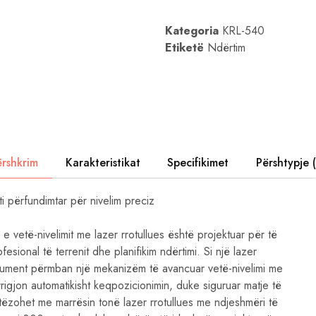
niveluesit
me
lazer
Kategoria
KRL-540
etj.
Këto
Etiketë
Ndërtim
mjete
matëse
profesionale
janë
të
dizajnuara
për
të
përmbushur
nevojat
ërshkrim
Karakteristikat
Specifikimet
Përshtypje 
e
aplikacioneve
arkitekturore,
i përfundimtar për nivelim preciz
inxhinierike
dhe
industriale.
e vetë-nivelimit me lazer rrotullues është projektuar për të
sional të terrenit dhe planifikim ndërtimi. Si një lazer
nstrument përmban një mekanizëm të avancuar vetë-nivelimi me
igjon automatikisht keqpozicionimin, duke siguruar matje të
tëzohet me marrësin tonë lazer rrotullues me ndjeshmëri të