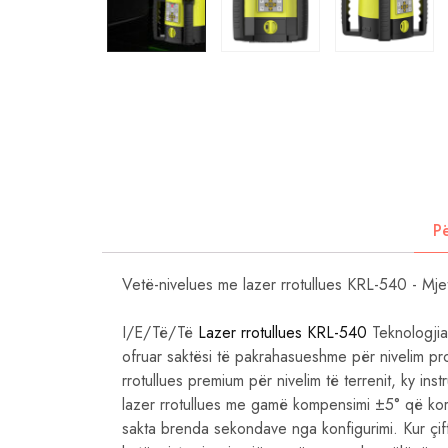
P
Vetë-nivelues me lazer rrotullues KRL-540 - Mjet
I/E/Të/Të
Lazer rrotullues KRL-540
Teknologjia 
ofruar saktësi të pakrahasueshme për nivelim profe
rrotullues premium për nivelim të terrenit, ky i
lazer rrotullues me gamë kompensimi ±5° që korr
sakta brenda sekondave nga konfigurimi. Kur çif