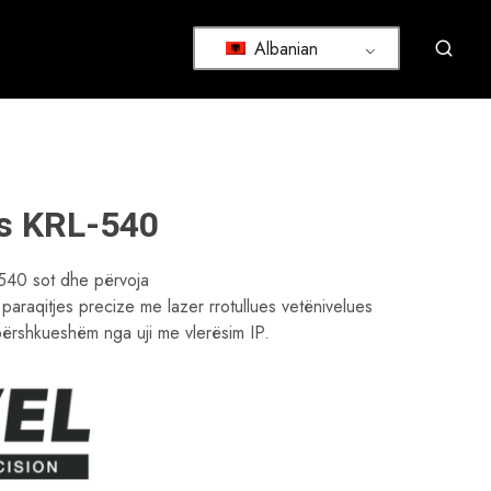
Albanian
es KRL-540
L-540 sot dhe përvoja
paraqitjes precize me lazer rrotullues vetënivelues
apërshkueshëm nga uji me vlerësim IP.