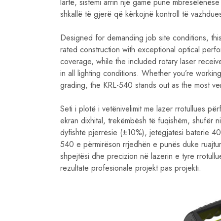
lartë, sistemi arrin një gamë pune mbresëlënëse
shkallë të gjerë që kërkojnë kontroll të vazhdue
Designed for demanding job site conditions, thi
rated construction with exceptional optical per
coverage, while the included rotary laser receive
in all lighting conditions. Whether you’re worki
grading, the KRL-540 stands out as the most versa
Seti i plotë i vetënivelimit me lazer rrotullues p
ekran dixhital, trekëmbësh të fuqishëm, shufër n
dyfishtë pjerrësie (±10%), jetëgjatësi baterie 4
540 e përmirëson rrjedhën e punës duke ruajtur
shpejtësi dhe precizion në lazerin e tyre rrotullu
rezultate profesionale projekt pas projekti.