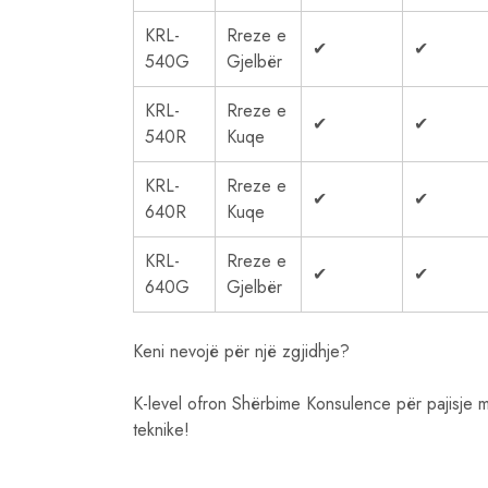
KRL-
Rreze e
✔
✔
540G
Gjelbër
KRL-
Rreze e
✔
✔
540R
Kuqe
KRL-
Rreze e
✔
✔
640R
Kuqe
KRL-
Rreze e
✔
✔
640G
Gjelbër
Keni nevojë për një zgjidhje?
K-level ofron Shërbime Konsulence për pajisje 
teknike!