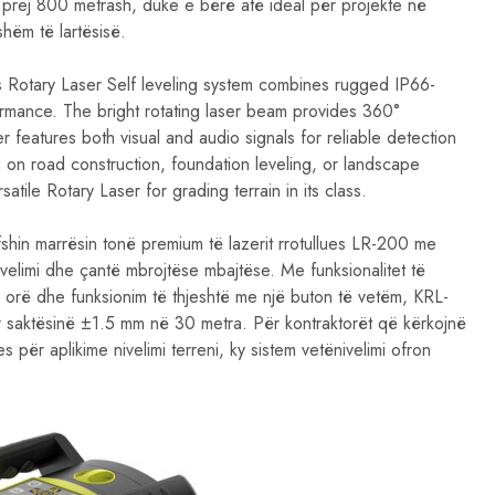
 prej 800 metrash, duke e bërë atë ideal për projekte në
shëm të lartësisë.
s Rotary Laser Self leveling system combines rugged IP66-
formance. The bright rotating laser beam provides 360°
r features both visual and audio signals for reliable detection
ng on road construction, foundation leveling, or landscape
tile Rotary Laser for grading terrain in its class.
ërfshin marrësin tonë premium të lazerit rrotullues LR-200 me
ivelimi dhe çantë mbrojtëse mbajtëse. Me funksionalitet të
0 orë dhe funksionim të thjeshtë me një buton të vetëm, KRL-
 saktësinë ±1.5 mm në 30 metra. Për kontraktorët që kërkojnë
es për aplikime nivelimi terreni, ky sistem vetënivelimi ofron