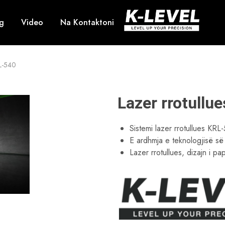
g
Video
Na Kontaktoni
k-
Ne
level
specializohemi
–
në
Prodhuesi
kërkimin,
kryesor
zhvillimin
RL-540
i
dhe
instrumenteve
prodhimin
matëse
e
me
mjeteve
precizion
matëse
Lazer rrotullu
të
me
lartë
lazer
të
Sistemi lazer rrotullues KR
nivelit
profesional,
E ardhmja e teknologjisë së 
duke
Lazer rrotullues, dizajn i p
përfshirë
lazerët
rrotullues,
lazerët
linearë,
niveluesit
automatikë,
aksesorët
e