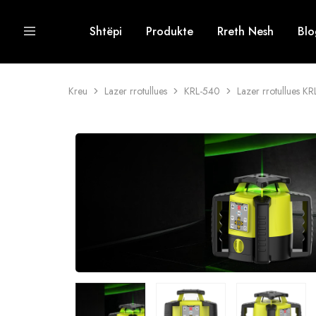
Shtëpi
Produkte
Rreth Nesh
Blo
Kreu
Lazer rrotullues
KRL-540
Lazer rrotullues K