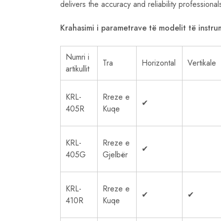
delivers the accuracy and reliability profession
Krahasimi i parametrave të modelit të instru
Numri i
Tra
Horizontal
Vertikale
artikullit
KRL-
Rreze e
✔
405R
Kuqe
KRL-
Rreze e
✔
405G
Gjelbër
KRL-
Rreze e
✔
✔
410R
Kuqe