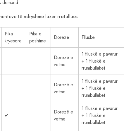
als demand.
menteve të ndryshme lazer rrotullues
Pika
Pika e
Dorezë
Flluskë
kryesore
poshtme
1 flluskë e pavarur
Dorezë e
+ 1 flluskë e
vetme
rrumbullakët
1 flluskë e pavarur
Dorezë e
+ 1 flluskë e
vetme
rrumbullakët
1 flluskë e pavarur
Dorezë e
✔
+ 1 flluskë e
vetme
rrumbullakët