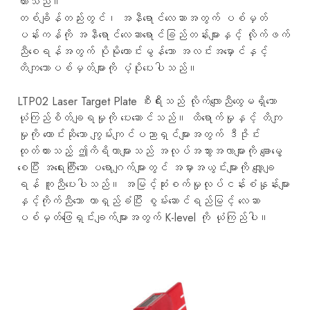
ထားသည်။
တစ်ချိန်တည်းတွင်၊ အနီရောင်လေဆာအတွက် ပစ်မှတ်
ပန်းကန်ကို အနီရောင်လေဆာရောင်ခြည်တန်းများနှင့် လိုက်ဖက်
ညီစေရန်အတွက် ပိုမိုကောင်းမွန်သော အလင်းအမှောင်နှင့်
တိကျသောပစ်မှတ်များကို ပံ့ပိုးပေးပါသည်။
LTP02 Laser Target Plate စီးရီးသည် လိုက်လျောညီထွေမရှိသော
ယုံကြည်စိတ်ချရမှုကို ပေးဆောင်သည်။ ထိရောက်မှုနှင့် တိကျ
မှုကို တောင်းဆိုသော ကျွမ်းကျင်ပညာရှင်များအတွက် ဒီဇိုင်း
ထုတ်ထားသည့် ဤကိရိယာများသည် အလုပ်အသွားအလာများကို ချောမွေ့
စေပြီး အရေးကြီးသော ပရောဂျက်များတွင် အမှားအယွင်းများကို လျှော့ချ
ရန် ကူညီပေးပါသည်။ အမြင့်ဆုံးစက်မှုလုပ်ငန်းစံနှုန်းများ
နှင့်ကိုက်ညီသော တာရှည်ခံပြီး စွမ်းဆောင်ရည်မြင့် လေဆာ
ပစ်မှတ်ဖြေရှင်းချက်များအတွက် K-level ကို ယုံကြည်ပါ။