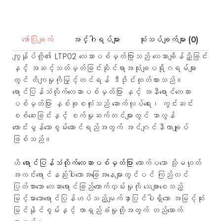
နှင့်
စက်မှု
လုပ်ငန်း
ဆိုင်ရာ
အသုံးချ
ဖော်ပြချက်
အင်္ဂါရပ်များ
သုံးသပ်ချက်များ (0)
မှု
များ၏လိုအပ်ချက်
ကျွန်ုပ်တို့၏ LTP02 လေဆာပစ်မှတ်ပြားသည် လေဆာချိန်ညှိခြင်း
များ
နှင့် အဆင့်သတ်မှတ်ခြင်းဆိုင်ရာအသုံးချပရိုဂရမ်များ
ကို
ဖြည့်ဆည်း
တွင် တိကျမှုကိုမြှင့်တင်ရန် ဒီဇိုင်းထုတ်ထားသည်။
ရန်
ရောင်ပြန်သံလိုက်လေဆာပစ်မှတ်ပြား နှင့် အနီရောင်လေဆာ
ဒီဇိုင်း
ထုတ်ထား
ပစ်မှတ်ပြား နှစ်ခုစလုံးသည် ဆောက်လုပ်ရေး၊ ကွင်းဆင်း
ပါသည်။
စစ်ဆေးခြင်းနှင့် စက်မှုဆက်တင်များတွင် သာလွန်
ကောင်းမွန်သောစွမ်းဆောင်ရည်အတွက် အင်ဂျင်နီယာချုပ်
ဖြစ်သည်။
ဟိ
ရောင်ပြန်သံလိုက်လေဆာပစ်မှတ်ပြား
တောက်ပသော သို့မဟုတ်
အလင်းရောင်နည်းပါးသောအခြေအနေများတွင်ပင် ကြည်လင်
ပြတ်သားသော လေဆာရောင်ခြည်ထောက်လှမ်းမှုကို သေချာစေသည့်
မြင့်မားသောရောင်ပြန်ဟပ်သည့်မျက်နှာပြင်ပါရှိသော အမြင့်ဆုံး
မြင်နိုင်စွမ်းနှင့် တာရှည်ခံမှုတို့အတွက် တည်ဆောက်