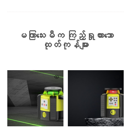
မကြာသေးမီက ကြည့်ရှုထားသော
ထုတ်ကုန်များ