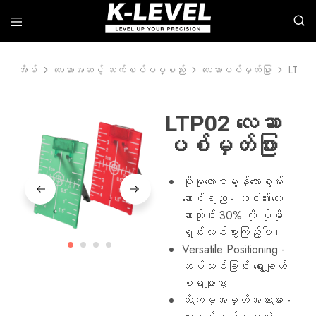
အိမ်
လေဆာအဆင့် ဆက်စပ်ပစ္စည်း
လေဆာပစ်မှတ်ပြား
LTP02
k-
ကျွန်ုပ်
level
တို့သည်
-
rotary
တိ
လေ
LTP02 လေဆာ
ကျ
ဆာ
မှု
များ၊
ပစ်မှတ်ပြား
မြင့်မားသော
လိုင်း
တိုင်းတာ
လေ
ရေး
ဆာ
ကိရိယာ
များ၊
ပိုမိုကောင်းမွန်သောစွမ်း
များ၏
အလိုအလျောက်
ဆောင်ရည် - သင်၏လေ
ထိပ်တန်း
အဆင့်
ထုတ်လုပ်သူ
များ၊
ဆာလိုင်း 30% ကို ပိုမို
လေ
ရှင်းလင်းစွာကြည့်ပါ။
ဆာ
အဆင့်
Versatile Positioning -
ဆက်စပ်
တပ်ဆင်ခြင်း ရွေးချယ်
ပစ္စည်း
များ
စရာများစွာ
စသည်
တိကျမှုအမှတ်အသားများ -
တို့
အပါအဝင်