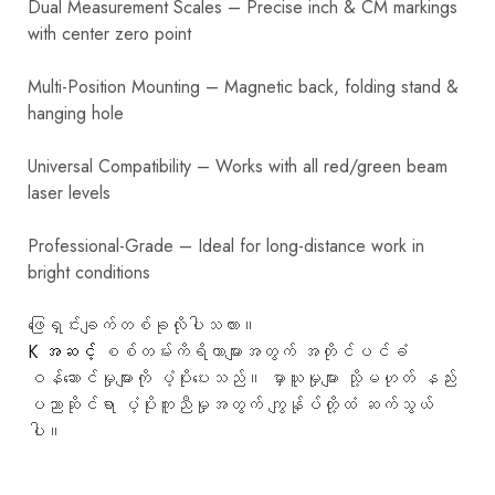
Dual Measurement Scales – Precise inch & CM markings
with center zero point
Multi-Position Mounting – Magnetic back, folding stand &
hanging hole
Universal Compatibility – Works with all red/green beam
laser levels
Professional-Grade – Ideal for long-distance work in
bright conditions
ဖြေရှင်းချက်တစ်ခုလိုပါသလား။
K အဆင့်
စစ်တမ်းကိရိယာများအတွက် အတိုင်ပင်ခံ
ဝန်ဆောင်မှုများကို ပံ့ပိုးပေးသည်။ မှာယူမှုများ သို့မဟုတ် နည်း
ပညာဆိုင်ရာ ပံ့ပိုးကူညီမှုအတွက် ကျွန်ုပ်တို့ထံ ဆက်သွယ်
ပါ။