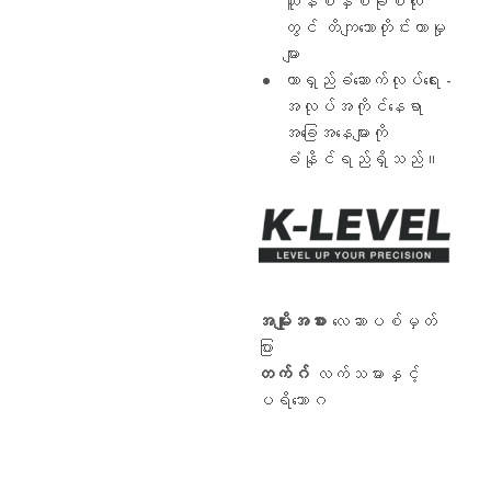
ယူနစ်နှစ်ခုစလုံး
ပ
တွင် တိကျသောတိုင်းတာမှု
ရော်
ဖက်ရှင်
များ
နယ်
တာရှည်ခံဆောက်လုပ်ရေး -
အဆင့်
လေ
အလုပ်အကိုင်နေရာ
ဆာ
အခြေအနေများကို
တိုင်းတာခြင်း
ကိရိယာ
ခံနိုင်ရည်ရှိသည်။
များ
ထုတ်လုပ်
ခြင်း
နှင့်
ထုတ်လုပ်
ခြင်း
တွင်
အထူးပြု
ပါသည်။
အမျိုးအစား
လေဆာပစ်မှတ်
ဤ
ပြား
ပ
ရော်
တက်ဂ်
လက်သမားနှင့်
ဖက်ရှင်
ပရိဘောဂ
နယ်
တိုင်းတာခြင်း
ကိရိယာ
များသည်
ဗိသုကာ၊
အင်ဂျင်နီယာ