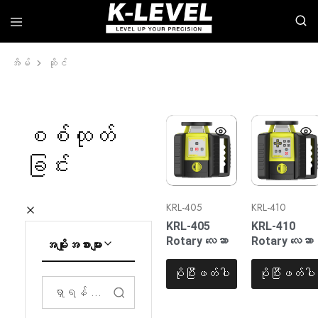
အိမ်
ဆိုင်
k-
ကျွန်ုပ်
level
တို့သည်
-
rotary
တိ
လေ
ကျ
ဆာ
စစ်ထုတ်
မှု
များ၊
မြင့်မားသော
လိုင်း
ခြင်း
တိုင်းတာ
လေ
ရေး
ဆာ
ကိရိယာ
များ၊
များ၏
အလိုအလျောက်
ထိပ်တန်း
အဆင့်
KRL-405
KRL-410
ထုတ်လုပ်သူ
များ၊
လေ
KRL-405
KRL-410
ဆာ
Rotary လေဆာ
Rotary လေဆာ
အမျိုးအစားများ
အဆင့်
ဆက်စပ်
ပစ္စည်း
ပိုပြီးဖတ်ပါ
ပိုပြီးဖတ်ပါ
များ
စသည်
တို့
အပါအဝင်