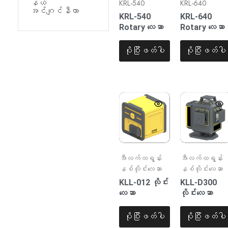
နယ်
KRL-540
KRL-640
နှင့်
အင်ဂျင်နီယာ
စက်မှု
KRL-540
KRL-640
လုပ်ငန်း
Rotary လေဆာ
Rotary လေဆာ
ဆိုင်ရာ
အသုံးချ
မှု
ပိုပြီးဖတ်ပါ
ပိုပြီးဖတ်ပါ
များ၏လိုအပ်ချက်
များ
ကို
ဖြည့်ဆည်း
ရန်
ဒီဇိုင်း
ထုတ်ထား
ပါသည်။
အီလက်ထရွန်း
အီလက်ထရွန်း
နစ်လိုင်းလေဆာ
နစ်လိုင်းလေဆာ
KLL-012 လိုင်း
KLL-D300
လေဆာ
လိုင်းလေဆာ
ပိုပြီးဖတ်ပါ
ပိုပြီးဖတ်ပါ