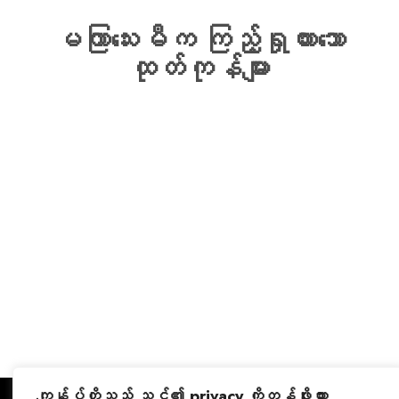
မကြာသေးမီက ကြည့်ရှုထားသော
ထုတ်ကုန်များ
မကြာသေးမီက ကြည့်ရှုထားသော ထုတ်ကုန်များသည် သင်၏ မကြာသေး
မီက ကြည့်ရှုမှုမှတ်တမ်းကို ခြေရာခံရန် ကူညီပေးသည့်
လုပ်ဆောင်ချက်တစ်ခုဖြစ်သည်။
ယခုစျေးဝယ်ပါ။
ကျွန်ုပ်တို့သည် သင်၏ privacy ကိုတန်ဖိုးထား