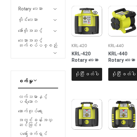
ပ
Rotary လေဆာ
ရော်
ဖက်ရှင်
နယ်
လိုင်းလေဆာ
အဆင့်
လေ
အော်တိုအဆင့်
ဆာ
တိုင်းတာခြင်း
လေဆာအဆင့်
ကိရိယာ
ဆက်စပ်ပစ္စည်း
KRL-420
KRL-440
များ
ထုတ်လုပ်
KRL-420
KRL-440
ခြင်း
Rotary လေဆာ
Rotary လေဆာ
နှင့်
ထုတ်လုပ်
ခြင်း
ပိုပြီးဖတ်ပါ
ပိုပြီးဖတ်ပါ
တွင်
စက်မှု
အထူးပြု
ပါသည်။
ဤ
လက်သမားနှင့်
ပ
ပရိဘောဂ
ရော်
ဖက်ရှင်
ဆောက်လုပ်ရေး
နယ်
တိုင်းတာခြင်း
အတွင်းခန်းအလှ
ကိရိယာ
ဆင်ခြင်း။
များသည်
ဗိသုကာ၊
ပရော်ဖက်ရှင်
အင်ဂျင်နီယာ