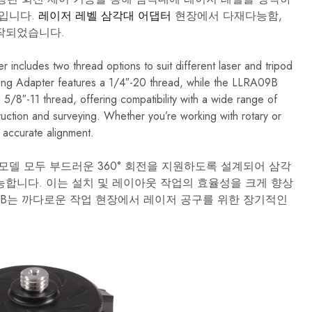
다.
이
품입니다.
레이저 레벨 삼각대 어댑터
현장에서 다재다능함,
러
작되었습니다.
한
전
문
ncludes two thread options to suit different laser and tripod
가
용
ing Adapter features a 1/4″-20 thread, while the LLRA09B
측
5/8″-11 thread, offering compatibility with a wide range of
정
도
ruction and surveying. Whether you’re working with rotary or
구
d accurate alignment.
는
건
축,
 모델 모두 부드러운 360° 회전을 지원하도록 설계되어 삼각
엔
지
능합니다. 이는 설치 및 레이아웃 작업의 효율성을 크게 향상
니
09B는 까다로운 작업 현장에서 레이저 공구를 위한 장기적인
어
링
및
산
업
분
야
의
요
구