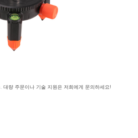
사
항
을
충
족
하
도
록
설
계
되
었
습
니
다.
. 대량 주문이나 기술 지원은 저희에게 문의하세요!