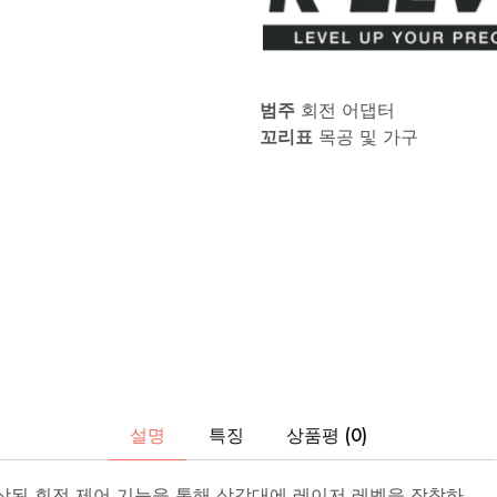
리
등
전
문
가
급
레
범주
회전 어댑터
이
꼬리표
목공 및 가구
저
측
정
도
구
의
연
구,
개
발
및
제
조
를
전
문
으
설명
특징
상품평 (0)
로
합
니
 향상된 회전 제어 기능을 통해 삼각대에 레이저 레벨을 장착하