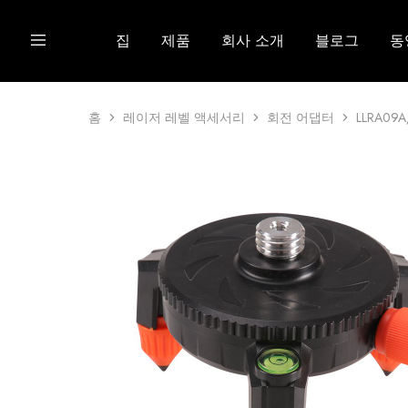
집
제품
회사 소개
블로그
동
홈
레이저 레벨 액세서리
회전 어댑터
LLRA0