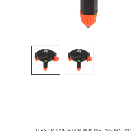
LLRA09A/09B 레이저 레벨 회전 어댑터는