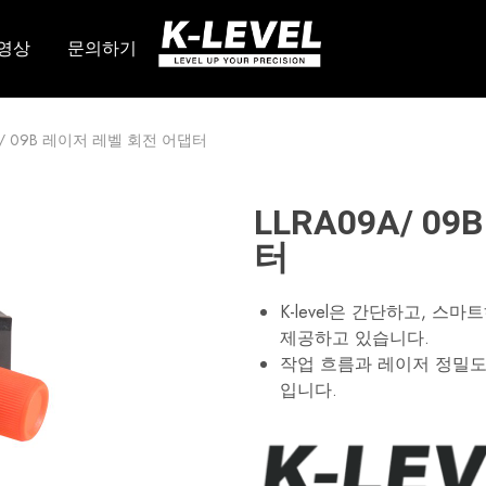
영상
문의하기
K-
당
레
사
벨
는
–
회
고
전
9A/ 09B 레이저 레벨 회전 어댑터
정
레
밀
이
측
저,
정
라
장
인
LLRA09A/ 0
비
레
의
이
터
선
저,
도
자
적
동
K-level은 간단하고, 
제
레
조
벨,
제공하고 있습니다.
업
레
작업 흐름과 레이저 정밀도
체
이
저
입니다.
레
벨
액
세
서