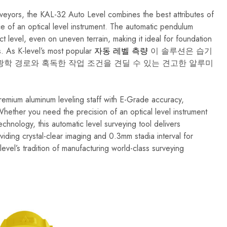
다.
이
veyors, the KAL-32 Auto Level combines the best attributes of
러
한
ce of an optical level instrument. The automatic pendulum
전
t level, even on uneven terrain, making it ideal for foundation
문
가
. As K-level’s most popular
자동 레벨 측량
이 솔루션은 습기
용
광학 경로와 혹독한 작업 조건을 견딜 수 있는 견고한 알루미
측
정
도
구
는
emium aluminum leveling staff with E-Grade accuracy,
건
 Whether you need the precision of an optical level instrument
축,
엔
echnology, this automatic level surveying tool delivers
지
viding crystal-clear imaging and 0.3mm stadia interval for
니
어
vel’s tradition of manufacturing world-class surveying
링
및
산
업
분
야
의
요
구