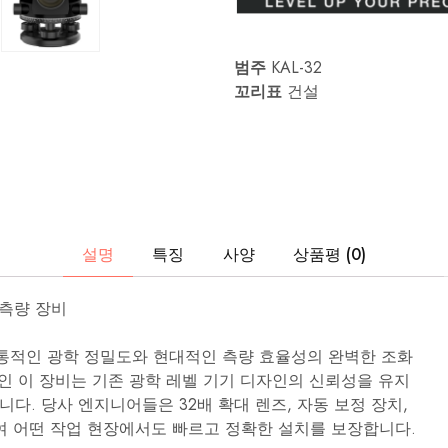
리
등
전
문
가
범주
KAL-32
급
꼬리표
건설
레
이
저
측
정
도
구
의
연
구,
설명
특징
사양
상품평 (0)
개
발
및
제
벨 측량 장비
조
를
전
은 전통적인 광학 정밀도와 현대적인 측량 효율성의 완벽한 조화
문
인 이 장비는 기존 광학 레벨 기기 디자인의 신뢰성을 유지
으
로
니다. 당사 엔지니어들은 32배 확대 렌즈, 자동 보정 장치,
합
여 어떤 작업 현장에서도 빠르고 정확한 설치를 보장합니다.
니