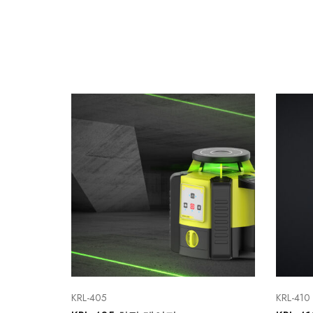
KRL-405
KRL-410