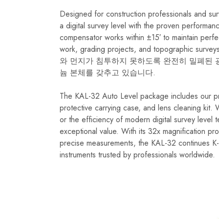
Designed for construction professionals and sur
a digital survey level with the proven performan
compensator works within ±15′ to maintain perfec
work, grading projects, and topographic surveys
와 먼지가 침투하지 못하도록 완전히 밀폐된 
늄 본체를 갖추고 있습니다.
The KAL-32 Auto Level package includes our pr
protective carrying case, and lens cleaning kit.
or the efficiency of modern digital survey level t
exceptional value. With its 32x magnification pro
precise measurements, the KAL-32 continues K-le
instruments trusted by professionals worldwide.