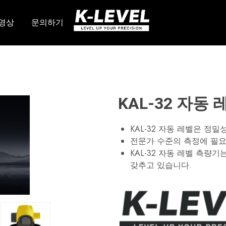
영상
문의하기
K-
당
레
사
벨
는
–
회
고
전
정
레
밀
이
측
저,
정
라
장
인
KAL-32 자동 
비
레
의
이
선
저,
KAL-32 자동 레벨은 정
도
자
적
동
전문가 수준의 측정에 필요
제
레
KAL-32 자동 레벨 측량
조
벨,
업
레
갖추고 있습니다.
체
이
저
레
벨
액
세
서