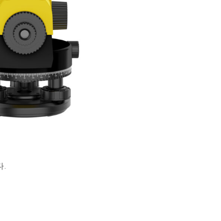
사
항
을
충
족
하
도
록
설
계
되
었
습
니
다.
.