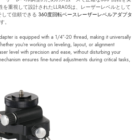
開
発、
を重視して設計されたLLRA05は、レーザーレベルとして
製
そして信頼できる
360度回転ベースレーザーレベルアダプタ
造
を
す。
専
門
と
ter is equipped with a 1/4″-20 thread, making it universally
し
hether you’re working on leveling, layout, or alignment
て
い
laser level with precision and ease, without disturbing your
ま
mechanism ensures fine-tuned adjustments during critical tasks,
す。
こ
れ
ら
の
プ
ロ
仕
様
の
測
定
ツ
ー
ル
は、