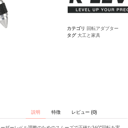
レ
ベ
ル
ア
ク
セ
サ
カテゴリ
回転アダプター
リ
タグ
大工と家具
な
ど
の
プ
ロ
仕
様
の
レ
ー
ザ
ー
測
定
ツ
ー
ル
説明
特徴
レビュー (0)
の
研
究、
レーザーレベル調整のためのスムーズで正確な360°回転を実