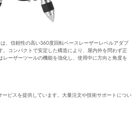
建
築、
エ
ン
ジ
ニ
ア
リ
ン
ーは、信頼性の高い360度回転ベースレーザーレベルアダプ
グ、
す。コンパクトで安定した構造により、屋内外を問わず正
産
業
はレーザーツールの機能を強化し、使用中に方向と角度を
用
途
の
ニ
ー
ズ
を
サービスを提供しています。大量注文や技術サポートについ
満
た
す
よ
う
に
設
計
さ