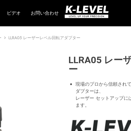
ビデオ
お問い合わせ
k
当
レ
社
ベ
は、
ル
回
–
転
ー
LLRA05 レーザーレベル回転アダプター
高
レ
精
ー
度
ザ
測
ー、
定
ラ
LLRA05 
機
イ
器
ン
ー
の
レ
大
ー
手
ザ
現場のプロから信頼されてい
メ
ー、
ー
自
ダプターは、
カ
動
レーザー セットアップに
ー
レ
ベ
ます。
ル、
レ
ー
ザ
ー