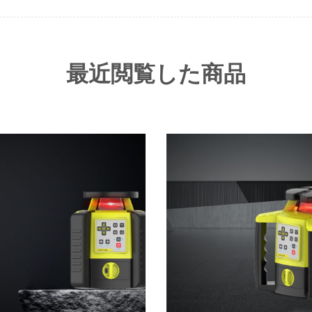
れ
て
い
ま
す。
最近閲覧した商品