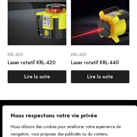
KRL-420
KRL-440
Laser rotatif KRL-420
Laser rotatif KRL-440
Lire la suite
Lire la suite
politique de
Nous respectons votre vie privée
Facebo
Instagr
confidentialité
ok
am
Nous utilisons des cookies pour améliorer votre expérience de
Conditions d'utilisation
navigation, vous proposer des publicités ou du contenu
Contactez-nous
Gazouil
Pintere