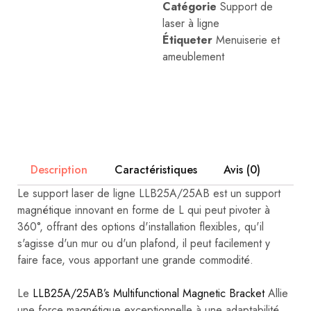
Catégorie
Support de
industrielles.
laser à ligne
Étiqueter
Menuiserie et
ameublement
Description
Caractéristiques
Avis (0)
Le support laser de ligne LLB25A/25AB est un support
magnétique innovant en forme de L qui peut pivoter à
360°, offrant des options d'installation flexibles, qu'il
s'agisse d'un mur ou d'un plafond, il peut facilement y
faire face, vous apportant une grande commodité.
Le
LLB25A/25AB’s Multifunctional Magnetic Bracket
Allie
une force magnétique exceptionnelle à une adaptabilité