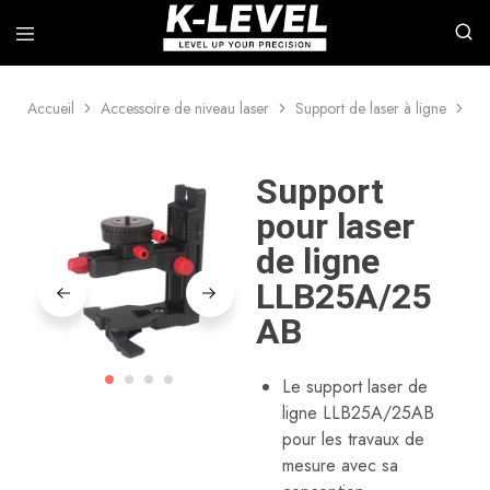
Accueil
Accessoire de niveau laser
Support de laser à ligne
Su
k-
Nous
level
nous
–
spécialisons
Fabricant
dans
Support
leader
la
d'instruments
recherche,
pour laser
de
le
mesure
développement
de ligne
de
et
haute
la
LLB25A/25
précision
fabrication
d'outils
AB
de
mesure
laser
de
Le support laser de
qualité
ligne LLB25A/25AB
professionnelle,
notamment
pour les travaux de
des
mesure avec sa
lasers
rotatifs,