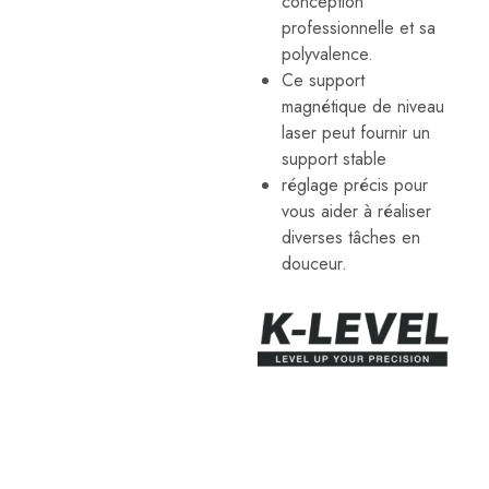
conception
des
professionnelle et sa
lasers
linéaires,
polyvalence.
des
Ce support
niveaux
automatiques,
magnétique de niveau
des
laser peut fournir un
accessoires
de
support stable
niveau
réglage précis pour
laser,
etc.
vous aider à réaliser
Ces
diverses tâches en
outils
de
douceur.
mesure
professionnels
sont
conçus
pour
répondre
aux
besoins
des
applications
architecturales,
d'ingénierie
et