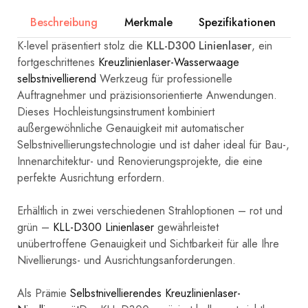
Beschreibung
Merkmale
Spezifikationen
B
K-level präsentiert stolz die
KLL-D300 Linienlaser
, ein
fortgeschrittenes
Kreuzlinienlaser-Wasserwaage
selbstnivellierend
Werkzeug für professionelle
Auftragnehmer und präzisionsorientierte Anwendungen.
Dieses Hochleistungsinstrument kombiniert
außergewöhnliche Genauigkeit mit automatischer
Selbstnivellierungstechnologie und ist daher ideal für Bau-,
Innenarchitektur- und Renovierungsprojekte, die eine
perfekte Ausrichtung erfordern.
Erhältlich in zwei verschiedenen Strahloptionen – rot und
grün –
KLL-D300 Linienlaser
gewährleistet
unübertroffene Genauigkeit und Sichtbarkeit für alle Ihre
Nivellierungs- und Ausrichtungsanforderungen.
Als Prämie
Selbstnivellierendes Kreuzlinienlaser-