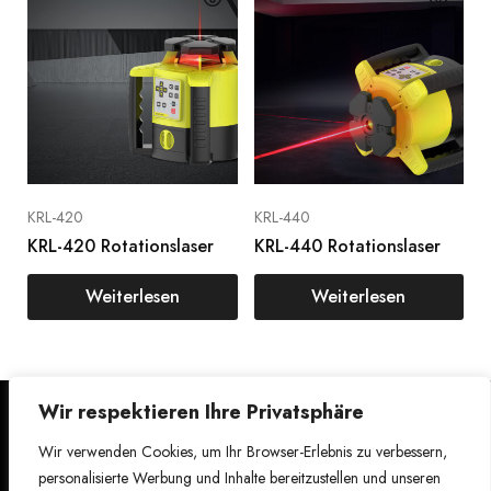
KRL-420
KRL-440
KRL-420 Rotationslaser
KRL-440 Rotationslaser
Weiterlesen
Weiterlesen
Wir respektieren Ihre Privatsphäre
Datenschutzrichtlinie
Facebo
Instagr
Servicebedingungen
Wir verwenden Cookies, um Ihr Browser-Erlebnis zu verbessern,
ok
am
Kontaktieren Sie uns
personalisierte Werbung und Inhalte bereitzustellen und unseren