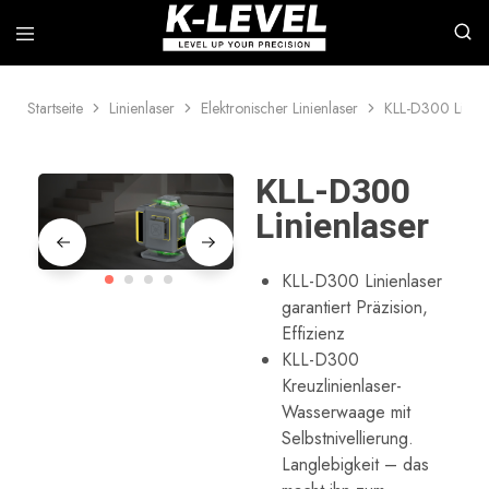
Startseite
Linienlaser
Elektronischer Linienlaser
KLL-D300 Linien
k-
Wir
level
sind
–
spezialisiert
Führender
auf
KLL-D300
Hersteller
die
hochpräziser
Forschung,
Linienlaser
Messgeräte
Entwicklung
und
Herstellung
professioneller
KLL-D300 Linienlaser
Lasermesswerkzeuge,
garantiert Präzision,
darunter
Rotationslaser,
Effizienz
Linienlaser,
KLL-D300
automatische
Wasserwaagen,
Kreuzlinienlaser-
Zubehör
Wasserwaage mit
für
Laserwasserwaagen
Selbstnivellierung.
usw.
Langlebigkeit – das
Diese
professionellen