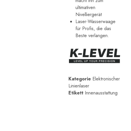
macht ihn zum
Messwerkzeuge
ultimativen
sind
auf
Nivelliergerät
die
Laser-Wasserwaage
Anforderungen
von
für Profis, die das
Architektur-,
Beste verlangen.
Ingenieur-
und
Industrieanwendungen
zugeschnitten.
Kategorie
Elektronischer
Linienlaser
Etikett
Innenausstattung