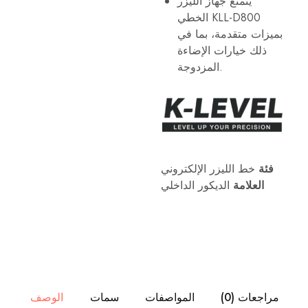
يتمتع جهاز الليزر
وما
الخطي KLL-D800
إلى
ذلك.
بميزات متقدمة، بما في
تم
ذلك خيارات الإضاءة
تصميم
أدوات
المزدوجة.
القياس
الاحترافية
هذه
لتلبية
احتياجات
التطبيقات
المعمارية
والهندسية
والصناعية.
فئة
خط الليزر الإلكتروني
العلامة
الديكور الداخلي
مراجعات (0)
المواصفات
سمات
الوصف