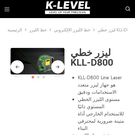
ليزر خطي KLL-D800
خط الليزر الإلكتروني
خط الليزر
الرئيسية
k-
نحن
level
متخصصون
–
في
الشركة
البحث
ليزر خطي
الرائدة
والتطوير
في
وتصنيع
KLL-D800
تصنيع
أدوات
أجهزة
القياس
القياس
بالليزر
عالية
الاحترافية،
KLL-D800 Line Laser
الدقة
بما
هو جهاز ليزر متعدد
في
ذلك
الاستخدامات ودقيق
الليزر
مستوى الليزر الخطي
الدوار،
والليزر
المستوي ذاتيًا
الخطي،
للاستخدام الخارجي أداة
والمستويات
التلقائية،
متينة ضرورية لمحترفي
وملحقات
البناء.
مستوى
الليزر،