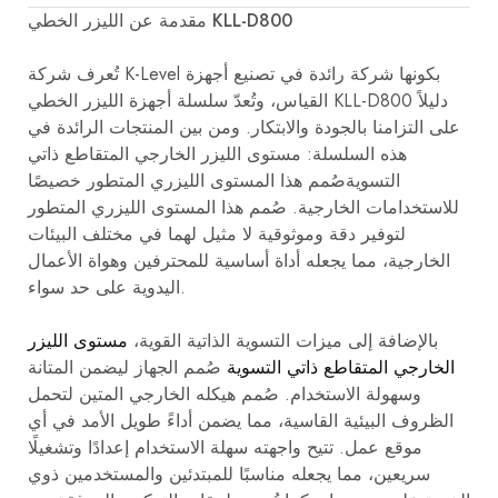
مقدمة عن الليزر الخطي KLL-D800
تُعرف شركة K-Level بكونها شركة رائدة في تصنيع أجهزة
القياس، وتُعدّ سلسلة أجهزة الليزر الخطي KLL-D800 دليلاً
على التزامنا بالجودة والابتكار. ومن بين المنتجات الرائدة في
هذه السلسلة:
مستوى الليزر الخارجي المتقاطع ذاتي
التسوية
صُمم هذا المستوى الليزري المتطور خصيصًا
للاستخدامات الخارجية. صُمم هذا المستوى الليزري المتطور
لتوفير دقة وموثوقية لا مثيل لهما في مختلف البيئات
الخارجية، مما يجعله أداة أساسية للمحترفين وهواة الأعمال
اليدوية على حد سواء.
بالإضافة إلى ميزات التسوية الذاتية القوية،
مستوى الليزر
الخارجي المتقاطع ذاتي التسوية
صُمم الجهاز ليضمن المتانة
وسهولة الاستخدام. صُمم هيكله الخارجي المتين لتحمل
الظروف البيئية القاسية، مما يضمن أداءً طويل الأمد في أي
موقع عمل. تتيح واجهته سهلة الاستخدام إعدادًا وتشغيلًا
سريعين، مما يجعله مناسبًا للمبتدئين والمستخدمين ذوي