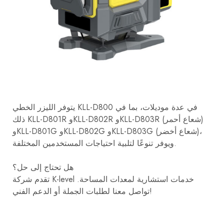
يتوفر الليزر الخطي KLL-D800 في عدة موديلات، بما في
ذلك KLL-D801R وKLL-D802R وKLL-D803R (شعاع أحمر)
وKLL-D801G وKLL-D802G وKLL-D803G (شعاع أخضر)،
ويوفر تنوعًا لتلبية احتياجات المستخدمين المختلفة.
هل تحتاج إلى حل؟
تقدم شركة K-level خدمات استشارية لمعدات المساحة.
تواصل معنا لطلبات الجملة أو الدعم الفني!