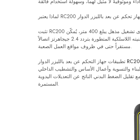
بمدى تشغيل مذهل يبلغ 400 متر، يُمكّن
المشغلين من إجراء تعديلات دقيقة من مسافة آمنة. تضمن تقنيته اللاسلكية المتطورة بتردد 2.4 جيجاهرتز اتصالاً
مستقراً حتى في ظروف مواقع العمل الصعبة.
ز التحكم عن بعد بالليزر الدوار RC200:
قليل الضغط البدني الناتج عن التعديلات اليدوية
المستمرة.