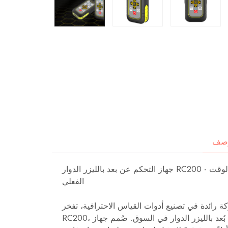
وصف
جهاز التحكم عن بعد بالليزر الدوار RC200 - جهاز تحكم عن بعد لاسلكي ثنائي الاتجاه مع عرض الحالة في الوقت
الفعلي
ي تصنيع أدوات القياس الاحترافية، تفخر K-level بتقديم جهاز التحكم عن بُعد بالليزر الدوار
RC200، راسخةً بذلك معايير جديدة كأفضل جهاز تحكم عن بُعد بالليزر الدوار في السوق. صُمم جهاز RC200