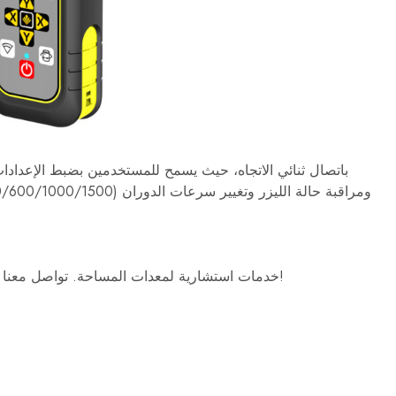
تقدم شركة K-level خدمات استشارية لمعدات المساحة. تواصل معنا لطلبات الجملة أو الدعم الفني!