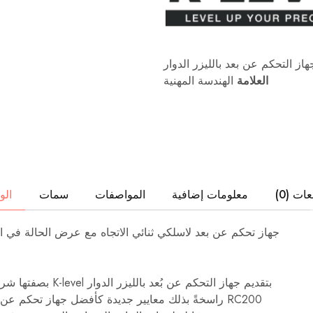
تم
تصميم
أدوات
القياس
الاحترافية
هذه
هاز التحكم عن بعد بالليزر الدوار
لتلبية
احتياجات
العلامة
الهندسة المهنية
التطبيقات
المعمارية
والهندسية
والصناعية.
ات (0)
معلومات إضافية
المواصفات
سمات
ال
بصفتها شركة رائدة ف