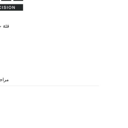
فئة
ج
مراجع