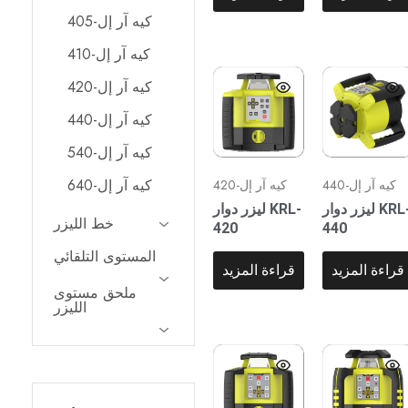
وما
كيه آر إل-405
إلى
ذلك.
كيه آر إل-410
تم
تصميم
أدوات
كيه آر إل-420
القياس
الاحترافية
كيه آر إل-440
هذه
لتلبية
كيه آر إل-540
احتياجات
التطبيقات
كيه آر إل-640
كيه آر إل-440
كيه آر إل-420
المعمارية
والهندسية
ليزر دوار KRL-
ليزر دوار KRL-
والصناعية.
خط الليزر
420
440
المستوى التلقائي
قراءة المزيد
قراءة المزيد
ملحق مستوى
الليزر