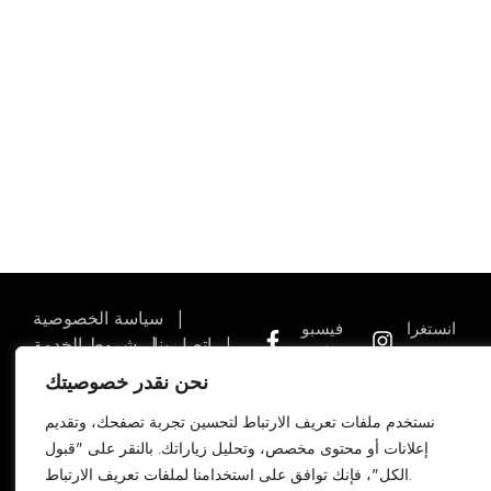
المنتجات التي تمت مشاهدتها مؤخرًا هي وظيفة تساعدك
على تتبع سجل المشاهدة الأخير لديك.
تسوق الآن
سياسة الخصوصية
انستغرا
فيسبو
اتصل بنا
شروط الخدمة
م
ك
منتجات
نحن نقدر خصوصيتك
copyright © 2026 k-level - Leading
بينتريس
تغريد
manufacturer of high-precision
نستخدم ملفات تعريف الارتباط لتحسين تجربة تصفحك، وتقديم
ت
measuring instruments all
يوتيوب
إعلانات أو محتوى مخصص، وتحليل زياراتك. بالنقر على "قبول
تيك
الكل"، فإنك توافق على استخدامنا لملفات تعريف الارتباط.